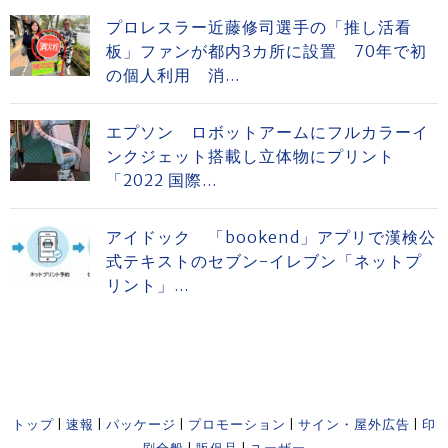
プロレスラー近藤修司選手の「推し活看
板」ファンが都内3カ所に設置 70年で初
の個人利用 消...
エプソン ロボットアームにフルカラーイ
ンクジェット搭載し立体物にプリント
「2022 国際...
アイドック 「bookend」アプリで漢検公
式テキストのセブン-イレブン「ネットプ
リント」...
トップ
|
速報
|
パッケージ
|
プロモーション
|
サイン・屋外広告
|
印