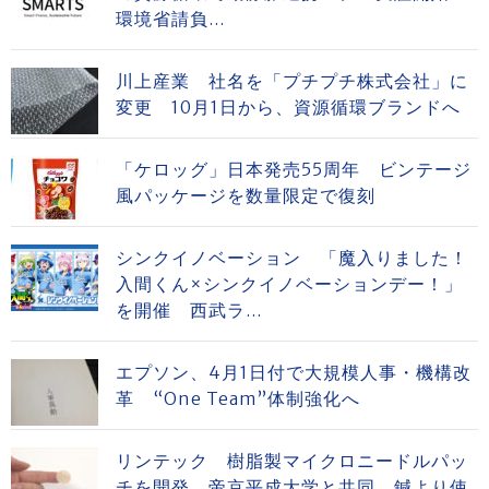
環境省請負...
川上産業 社名を「プチプチ株式会社」に
変更 10月1日から、資源循環ブランドへ
「ケロッグ」日本発売55周年 ビンテージ
風パッケージを数量限定で復刻
シンクイノベーション 「魔入りました！
入間くん×シンクイノベーションデー！」
を開催 西武ラ...
エプソン、4月1日付で大規模人事・機構改
革 “One Team”体制強化へ
リンテック 樹脂製マイクロニードルパッ
チを開発 帝京平成大学と共同、鍼より使