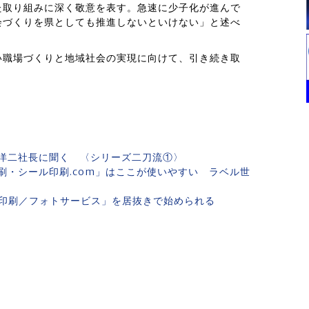
た取り組みに深く敬意を表す。急速に少子化が進んで
会づくりを県としても推進しないといけない」と述べ
い職場づくりと地域社会の実現に向けて、引き続き取
木洋二社長に聞く 〈シリーズ二刀流①〉
刷・シール印刷.com」はここが使いやすい ラベル世
印刷／フォトサービス」を居抜きで始められる