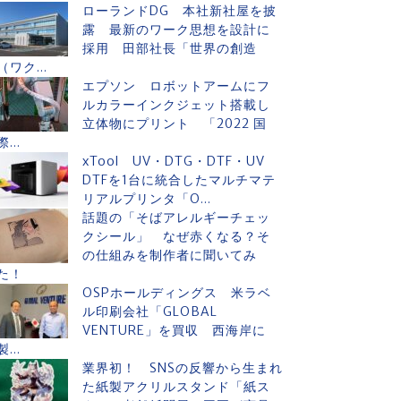
ローランドDG 本社新社屋を披
露 最新のワーク思想を設計に
採用 田部社長「世界の創造
（ワク...
エプソン ロボットアームにフ
ルカラーインクジェット搭載し
立体物にプリント 「2022 国
際...
xTool UV・DTG・DTF・UV
DTFを1台に統合したマルチマテ
リアルプリンタ「O...
話題の「そばアレルギーチェッ
クシール」 なぜ赤くなる？そ
の仕組みを制作者に聞いてみ
た！
OSPホールディングス 米ラベ
ル印刷会社「GLOBAL
VENTURE」を買収 西海岸に
製...
業界初！ SNSの反響から生まれ
た紙製アクリルスタンド「紙ス