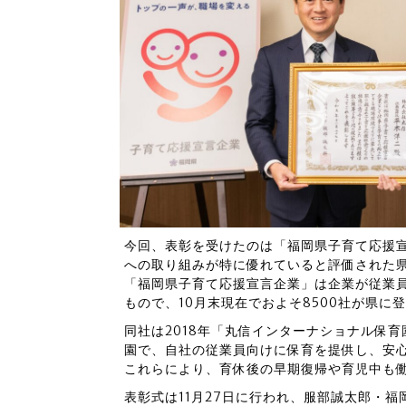
今回、表彰を受けたのは「福岡県子育て応援
への取り組みが特に優れていると評価された
「福岡県子育て応援宣言企業」は企業が従業
もので、10月末現在でおよそ8500社が県に
同社は2018年「丸信インターナショナル保
園で、自社の従業員向けに保育を提供し、安
これらにより、育休後の早期復帰や育児中も
表彰式は11月27日に行われ、服部誠太郎・