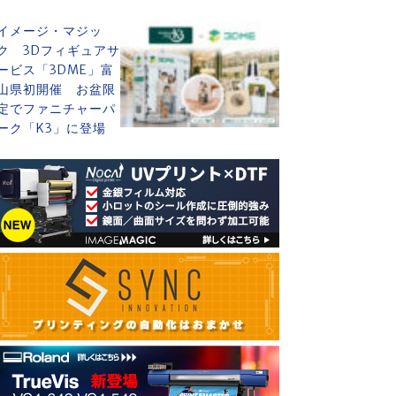
イメージ・マジッ
ク 3Dフィギュアサ
ービス「3DME」富
山県初開催 お盆限
定でファニチャーパ
ーク「K3」に登場