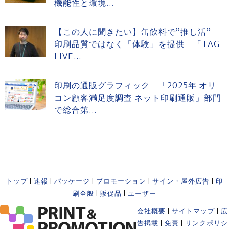
機能性と環境...
【この人に聞きたい】缶飲料で”推し活”
印刷品質ではなく「体験」を提供 「TAG
LIVE...
印刷の通販グラフィック 「2025年 オリ
コン顧客満足度調査 ネット印刷通販」部門
で総合第...
トップ
|
速報
|
パッケージ
|
プロモーション
|
サイン・屋外広告
|
印
刷全般
|
販促品
|
ユーザー
会社概要
|
サイトマップ
|
広
告掲載
|
免責
|
リンクポリシ