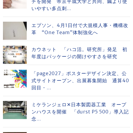
チを開発 帝京平成大学と共同、鍼より使
いやすい多点刺...
エプソン、4月1日付で大規模人事・機構改
革 “One Team”体制強化へ
カウネット 「ハコ活。研究所」発足 初
年度はパッケージの開けやすさを研究
「page2027」ポスターデザイン決定、公
式サイトオープン、出展募集開始 通算40
回目・...
ミケランジェロ✕日本製図器工業 オープ
ンハウスを開催 「durst P5 500」導入記
念...