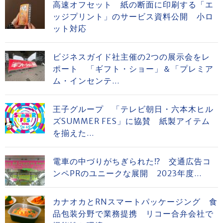
高速オフセット 紙の断面に印刷する「エ
ッジプリント」のサービス資料公開 小ロ
ット対応
ビジネスガイド社主催の2つの展示会をレ
ポート 「ギフト・ショー」＆「プレミア
ム・インセンテ...
王子グループ 「テレビ朝日・六本木ヒル
ズSUMMER FES」に協賛 紙製アイテム
を揃えた...
電車の中づりがちぎられた⁉ 交通広告コ
ンペPRのユニークな展開 2023年度...
カナオカとRNスマートパッケージング 食
品包装分野で業務提携 リコー合弁会社で