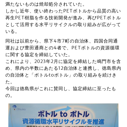
満たないものは焼却処分されていた。
しかし近年、使い終わったPETボトルから品質の高い
再生PET樹脂を作る技術開発が進み、再びPETボトル
として活用する水平リサイクルの取り組みが広がって
いる。
同社は以前から、県下4市7町の自治体、四国合同通
運および豊田通商との4者で、PETボトルの資源循環
に関する協定を締結していた。
これにより、2023年2月に協定を締結した鳴門市を含
め、県内の半数にあたる12自治体と連携し、徳島県内
の自治体と「ボトルtoボトル」の取り組みを続けき
た。
今回は徳島県がこれに賛同し、協定締結に至ったも
の。