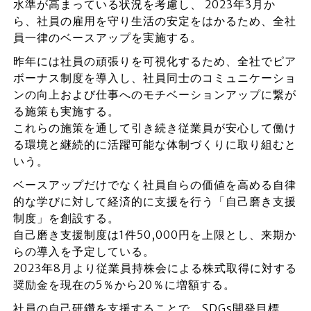
水準が高まっている状況を考慮し、 2023年3月か
ら、社員の雇用を守り生活の安定をはかるため、全社
員一律のベースアップを実施する。
昨年には社員の頑張りを可視化するため、全社でピア
ボーナス制度を導入し、社員同士のコミュニケーショ
ンの向上および仕事へのモチベーションアップに繋が
る施策も実施する。
これらの施策を通して引き続き従業員が安心して働け
る環境と継続的に活躍可能な体制づくりに取り組むと
いう。
ベースアップだけでなく社員自らの価値を高める自律
的な学びに対して経済的に支援を行う「自己磨き支援
制度」を創設する。
自己磨き支援制度は1件50,000円を上限とし、来期か
らの導入を予定している。
2023年8月より従業員持株会による株式取得に対する
奨励金を現在の5％から20％に増額する。
社員の自己研鑽を支援することで、SDGs開発目標