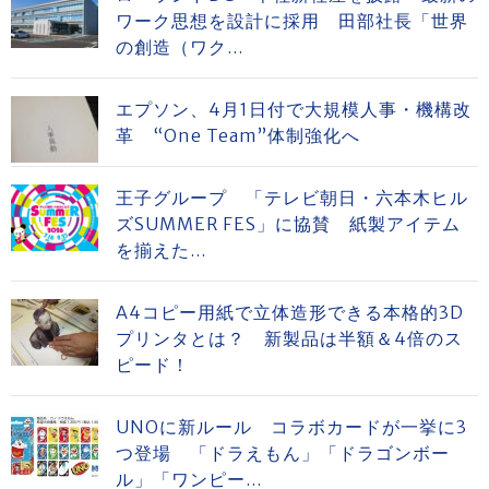
ワーク思想を設計に採用 田部社長「世界
の創造（ワク...
エプソン、4月1日付で大規模人事・機構改
革 “One Team”体制強化へ
王子グループ 「テレビ朝日・六本木ヒル
ズSUMMER FES」に協賛 紙製アイテム
を揃えた...
A4コピー用紙で立体造形できる本格的3D
プリンタとは？ 新製品は半額＆4倍のス
ピード！
UNOに新ルール コラボカードが一挙に3
つ登場 「ドラえもん」「ドラゴンボー
ル」「ワンピー...