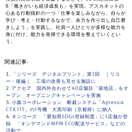
8「働きがいも経済成長も」を実現。アスカネットの
心ある行動指針の一つ「仕事を楽しみながら、自らが
学び・考え・行動するなかで、余力を作り出し自己磨
きしよう」を実践し、社員一人ひとりが多様な能力を
身に付け、能力を発揮できる環境を整えていくとい
う。
関連記事:
「シリーズ デジタルプリント」第3回 ｜リコ
ー・後編｜ 工場の改善も見せる施設に
アクセア 国内外合わせて40店舗目「築地店」をオ
ープン オープニングキャンペーンを実施
小森コーポレーション 断裁システム「Apressia
CTX 115」の1号機 大黒印刷（京都府）に納入
キンコーズ 「愛知県SDGs登録制度」に3店舗が登
録 「オンデマンドMPM ECO配送サービス」などの
活動で