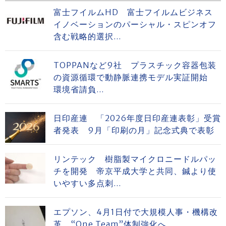
富士フイルムHD 富士フイルムビジネス
イノベーションのパーシャル・スピンオフ
含む戦略的選択...
TOPPANなど9社 プラスチック容器包装
の資源循環で動静脈連携モデル実証開始
環境省請負...
日印産連 「2026年度日印産連表彰」受賞
者発表 9月「印刷の月」記念式典で表彰
リンテック 樹脂製マイクロニードルパッ
チを開発 帝京平成大学と共同、鍼より使
いやすい多点刺...
エプソン、4月1日付で大規模人事・機構改
革 “One Team”体制強化へ