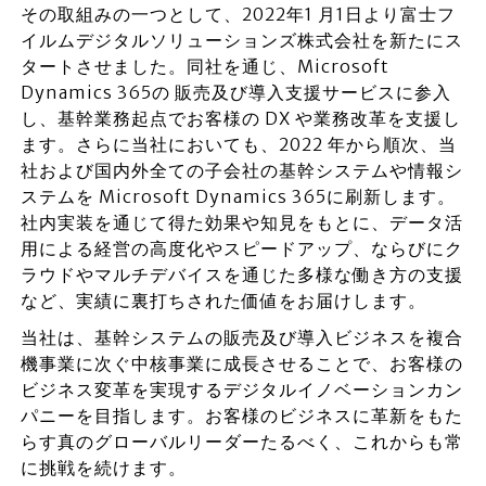
その取組みの一つとして、2022年1 月1日より富士フ
イルムデジタルソリューションズ株式会社を新たにス
タートさせました。同社を通じ、Microsoft
Dynamics 365の 販売及び導入支援サービスに参入
し、基幹業務起点でお客様の DX や業務改革を支援し
ます。さらに当社においても、2022 年から順次、当
社および国内外全ての子会社の基幹システムや情報シ
ステムを Microsoft Dynamics 365に刷新します。
社内実装を通じて得た効果や知見をもとに、データ活
用による経営の高度化やスピードアップ、ならびにク
ラウドやマルチデバイスを通じた多様な働き方の支援
など、実績に裏打ちされた価値をお届けします。
当社は、基幹システムの販売及び導入ビジネスを複合
機事業に次ぐ中核事業に成長させることで、お客様の
ビジネス変革を実現するデジタルイノベーションカン
パニーを目指します。お客様のビジネスに革新をもた
らす真のグローバルリーダーたるべく、これからも常
に挑戦を続けます。