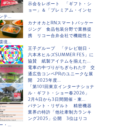
示会をレポート 「ギフト・シ
ョー」＆「プレミアム・インセ
ンテ...
カナオカとRNスマートパッケー
ジング 食品包装分野で業務提
携 リコー合弁会社で機能性と
環境...
王子グループ 「テレビ朝日・
六本木ヒルズSUMMER FES」に
協賛 紙製アイテムを揃えた...
電車の中づりがちぎられた⁉ 交
通広告コンペPRのユニークな展
開 2023年度...
「第101回東京インターナショナ
ル・ギフト・ショー春2026」
2月4日から3日間開催・東...
パテント・リザルト 精密機器
業界の特許「他社牽制力ランキ
ング2025」公開 3位はリコ
ー・...