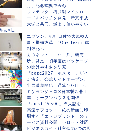
月」記念式典で表彰
リンテック 樹脂製マイクロニ
ードルパッチを開発 帝京平成
大学と共同、鍼より使いやすい
多点刺...
エプソン、4月1日付で大規模人
事・機構改革 “One Team”体
制強化へ
カウネット 「ハコ活。研究
所」発足 初年度はパッケージ
の開けやすさを研究
「page2027」ポスターデザイ
ン決定、公式サイトオープン、
出展募集開始 通算40回目・...
ミケランジェロ✕日本製図器工
業 オープンハウスを開催
「durst P5 500」導入記念...
高速オフセット 紙の断面に印
刷する「エッジプリント」のサ
ービス資料公開 小ロット対応
ビジネスガイド社主催の2つの展