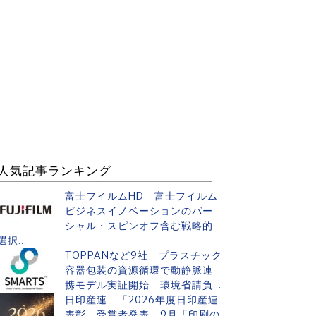
人気記事ランキング
富士フイルムHD 富士フイルム
ビジネスイノベーションのパー
シャル・スピンオフ含む戦略的
選択...
TOPPANなど9社 プラスチック
容器包装の資源循環で動静脈連
携モデル実証開始 環境省請負...
日印産連 「2026年度日印産連
表彰」受賞者発表 9月「印刷の