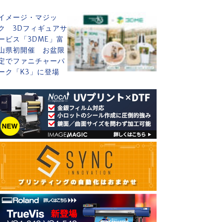
イメージ・マジッ
ク 3Dフィギュアサ
ービス「3DME」富
山県初開催 お盆限
定でファニチャーパ
ーク「K3」に登場