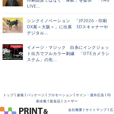
印刷品質ではなく「体験」を提供 「TAG
LIVE...
シンクイノベーション 「JP2026・印刷
DX展＜大阪＞」に出展 3Dスキャナーや
デジタル...
イメージ・マジック 白糸にインクジェッ
ト出力でフルカラー刺繍 「DTEカメラシ
ステム」の先...
トップ
|
速報
|
パッケージ
|
プロモーション
|
サイン・屋外広告
|
印
刷全般
|
販促品
|
ユーザー
会社概要
|
サイトマップ
|
広