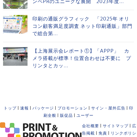
ンペPRのユニークな展開 2023年度...
印刷の通販グラフィック 「2025年 オリ
コン顧客満足度調査 ネット印刷通販」部門
で総合第...
【上海展示会レポート①】「APPP」 カ
メラ搭載が標準！位置合わせは不要に プ
リンタとカッ...
トップ
|
速報
|
パッケージ
|
プロモーション
|
サイン・屋外広告
|
印
刷全般
|
販促品
|
ユーザー
会社概要
|
サイトマップ
|
広
告掲載
|
免責
|
リンクポリシ