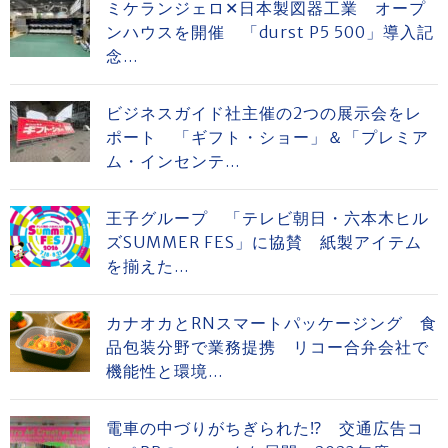
ミケランジェロ✕日本製図器工業 オープ
ンハウスを開催 「durst P5 500」導入記
念...
ビジネスガイド社主催の2つの展示会をレ
ポート 「ギフト・ショー」＆「プレミア
ム・インセンテ...
王子グループ 「テレビ朝日・六本木ヒル
ズSUMMER FES」に協賛 紙製アイテム
を揃えた...
カナオカとRNスマートパッケージング 食
品包装分野で業務提携 リコー合弁会社で
機能性と環境...
電車の中づりがちぎられた⁉ 交通広告コ