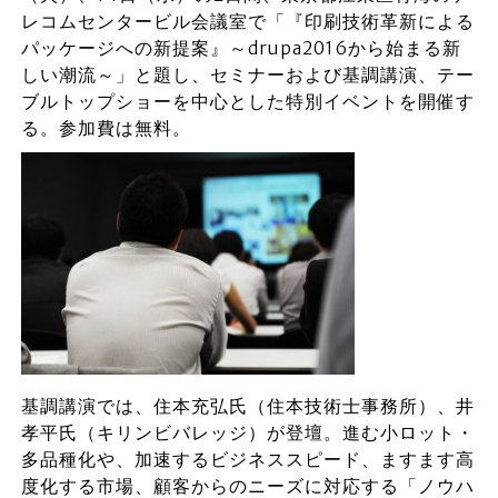
レコムセンタービル会議室で「『印刷技術革新による
パッケージへの新提案』～drupa2016から始まる新
しい潮流～」と題し、セミナーおよび基調講演、テー
ブルトップショーを中心とした特別イベントを開催す
る。参加費は無料。
基調講演では、住本充弘氏（住本技術士事務所）、井
孝平氏（キリンビバレッジ）が登壇。進む小ロット・
多品種化や、加速するビジネススピード、ますます高
度化する市場、顧客からのニーズに対応する「ノウハ