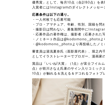
優秀賞」として、毎月10点（合計80点）を
入賞者にはInstagramのダイレクトメッセ
応募条件は以下の通り。
・一人何枚でも応募可能
・プロ・アマチュア、年齢、性別、国籍を問
・撮影日は問わない。募集期間中にInstagr
・応募作品の著作権は、撮影者（応募された
・ノミネート作品は@kodomono_photo
・@kodomono_photoより再投稿し
審査員は湯浅夏奈氏（面影屋代表）、堀之内千恵氏
としてイラストレーターでブロガー、漫画家
賞品は「いいね!大賞」（1点）が富士フイル
点）が前川さなえ氏著のサイン入りコミックエ
10点）が触れる＆洗える＆デコれるフォトプ