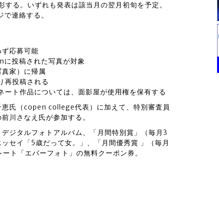
表彰する。いずれも発表は該当月の翌月初旬を予定。
ージで連絡する。
わず応募可能
amに投稿された写真が対象
写真家）に帰属
より再投稿される
たノミネート作品については、面影屋が使用権を保有する
（copen college代表）に加えて、特別審査員
の前川さなえ氏が参加する。
ム デジタルフォトアルバム、「月間特別賞」（毎月3
ッセイ「5歳だって女。」、「月間優秀賞 」（毎月
レート「エバーフォト」の無料クーポン券。