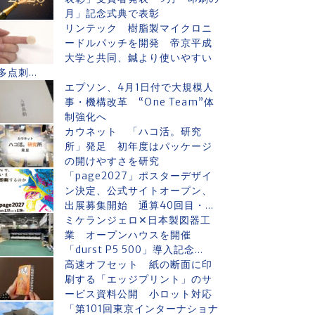
月」記念式典で表彰
リンテック 樹脂製マイクロニ
ードルパッチを開発 帝京平成
大学と共同、鍼より使いやすい
多点刺...
エプソン、4月1日付で大規模人
事・機構改革 “One Team”体
制強化へ
カウネット 「ハコ活。研究
所」発足 初年度はパッケージ
の開けやすさを研究
「page2027」ポスターデザイ
ン決定、公式サイトオープン、
出展募集開始 通算40回目・...
ミケランジェロ✕日本製図器工
業 オープンハウスを開催
「durst P5 500」導入記念...
高速オフセット 紙の断面に印
刷する「エッジプリント」のサ
ービス資料公開 小ロット対応
「第101回東京インターナショナ