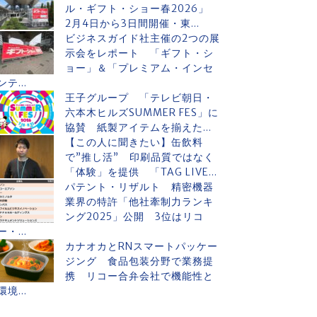
ル・ギフト・ショー春2026」
2月4日から3日間開催・東...
ビジネスガイド社主催の2つの展
示会をレポート 「ギフト・シ
ョー」＆「プレミアム・インセ
ンテ...
王子グループ 「テレビ朝日・
六本木ヒルズSUMMER FES」に
協賛 紙製アイテムを揃えた...
【この人に聞きたい】缶飲料
で”推し活” 印刷品質ではなく
「体験」を提供 「TAG LIVE...
パテント・リザルト 精密機器
業界の特許「他社牽制力ランキ
ング2025」公開 3位はリコ
ー・...
カナオカとRNスマートパッケー
ジング 食品包装分野で業務提
携 リコー合弁会社で機能性と
環境...