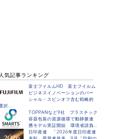
人気記事ランキング
富士フイルムHD 富士フイルム
ビジネスイノベーションのパー
シャル・スピンオフ含む戦略的
選択...
TOPPANなど9社 プラスチック
容器包装の資源循環で動静脈連
携モデル実証開始 環境省請負...
日印産連 「2026年度日印産連
表彰」受賞者発表 9月「印刷の