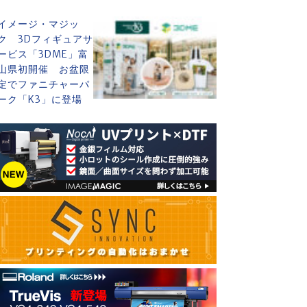
イメージ・マジッ
ク 3Dフィギュアサ
ービス「3DME」富
山県初開催 お盆限
定でファニチャーパ
ーク「K3」に登場