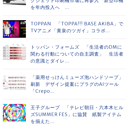
クジェット印刷機市場に再参入 新型印機
を年内投入へ ...
TOPPAN 「TOPPA!!! BASE AKIBA」で
TVアニメ「黄泉のツガイ」コラボ...
トッパン・フォームズ 「生活者のDMに
関わる行動についての自主調査」 生活者
の意識とダイレ...
「薬用せっけんミューズ泡ハンドソープ」
刷新 デザイン提案にプラグのAIツール
「Crepo...
王子グループ 「テレビ朝日・六本木ヒル
ズSUMMER FES」に協賛 紙製アイテム
を揃えた...