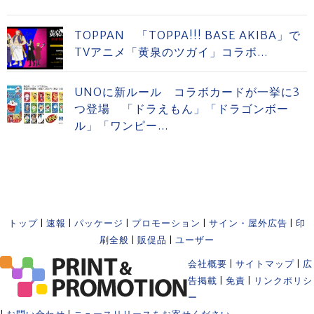
TOPPAN 「TOPPA!!! BASE AKIBA」で
TVアニメ「黄泉のツガイ」コラボ...
UNOに新ルール コラボカードが一挙に3
つ登場 「ドラえもん」「ドラゴンボー
ル」「ワンピー...
トップ
|
速報
|
パッケージ
|
プロモーション
|
サイン・屋外広告
|
印
刷全般
|
販促品
|
ユーザー
会社概要
|
サイトマップ
|
広
告掲載
|
免責
|
リンクポリシ
ー