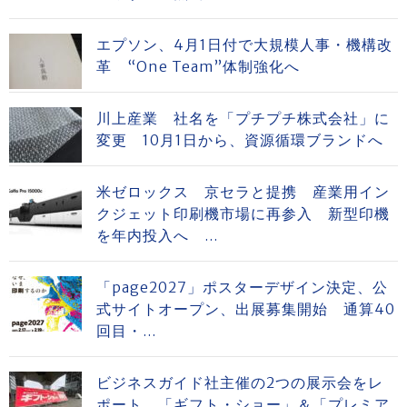
エプソン、4月1日付で大規模人事・機構改
革 “One Team”体制強化へ
川上産業 社名を「プチプチ株式会社」に
変更 10月1日から、資源循環ブランドへ
米ゼロックス 京セラと提携 産業用イン
クジェット印刷機市場に再参入 新型印機
を年内投入へ ...
「page2027」ポスターデザイン決定、公
式サイトオープン、出展募集開始 通算40
回目・...
ビジネスガイド社主催の2つの展示会をレ
ポート 「ギフト・ショー」＆「プレミア