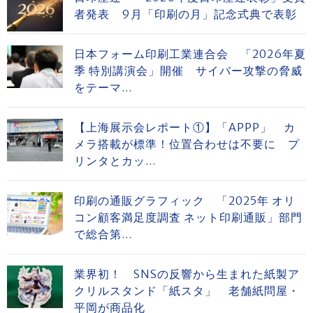
者発表 9月「印刷の月」記念式典で表彰
日本フォーム印刷工業連合会 「2026年夏
季 特別講演会」開催 サイバー攻撃の脅威
をテーマ...
【上海展示会レポート①】「APPP」 カ
メラ搭載が標準！位置合わせは不要に プ
リンタとカッ...
印刷の通販グラフィック 「2025年 オリ
コン顧客満足度調査 ネット印刷通販」部門
で総合第...
業界初！ SNSの反響から生まれた紙製ア
クリルスタンド「紙スタ」 老舗紙問屋・
平岡が商品化