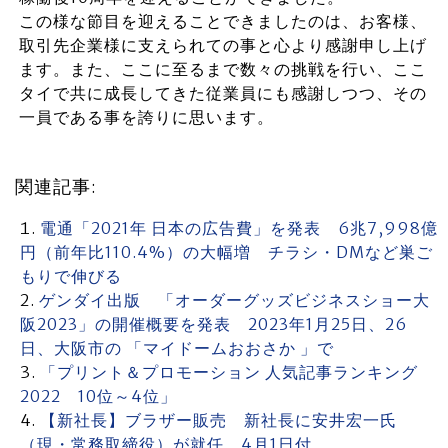
この様な節目を迎えることできましたのは、お客様、
取引先企業様に支えられての事と心より感謝申し上げ
ます。また、ここに至るまで数々の挑戦を行い、ここ
タイで共に成長してきた従業員にも感謝しつつ、その
一員である事を誇りに思います。
関連記事:
電通「2021年 日本の広告費」を発表 6兆7,998億
円（前年比110.4%）の大幅増 チラシ・DMなど巣ご
もりで伸びる
ゲンダイ出版 「オーダーグッズビジネスショー大
阪2023」の開催概要を発表 2023年1月25日、26
日、大阪市の 「マイドームおおさか 」で
「プリント＆プロモーション 人気記事ランキング
2022 10位～4位」
【新社長】ブラザー販売 新社長に安井宏一氏
（現・常務取締役）が就任 4月1日付