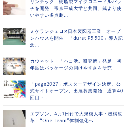
リンテック 樹脂製マイクロニードルパッ
チを開発 帝京平成大学と共同、鍼より使
いやすい多点刺...
ミケランジェロ✕日本製図器工業 オープ
ンハウスを開催 「durst P5 500」導入記
念...
カウネット 「ハコ活。研究所」発足 初
年度はパッケージの開けやすさを研究
「page2027」ポスターデザイン決定、公
式サイトオープン、出展募集開始 通算40
回目・...
エプソン、4月1日付で大規模人事・機構改
革 “One Team”体制強化へ