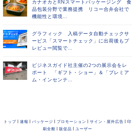
カナオカとRNスマートパッケージング 食
品包装分野で業務提携 リコー合弁会社で
機能性と環境...
グラフィック 入稿データ自動チェックサ
ービス「スマートチェック」に出荷後もプ
レビュー閲覧で...
ビジネスガイド社主催の2つの展示会をレ
ポート 「ギフト・ショー」＆「プレミア
ム・インセンテ...
トップ
|
速報
|
パッケージ
|
プロモーション
|
サイン・屋外広告
|
印
刷全般
|
販促品
|
ユーザー