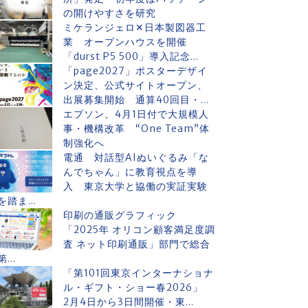
の開けやすさを研究
ミケランジェロ✕日本製図器工
業 オープンハウスを開催
「durst P5 500」導入記念...
「page2027」ポスターデザイ
ン決定、公式サイトオープン、
出展募集開始 通算40回目・...
エプソン、4月1日付で大規模人
事・機構改革 “One Team”体
制強化へ
電通 対話型AIぬいぐるみ「な
んでちゃん」に教育視点を導
入 東京大学と協働の実証実験
を踏ま...
印刷の通販グラフィック
「2025年 オリコン顧客満足度調
査 ネット印刷通販」部門で総合
第...
「第101回東京インターナショナ
ル・ギフト・ショー春2026」
2月4日から3日間開催・東...