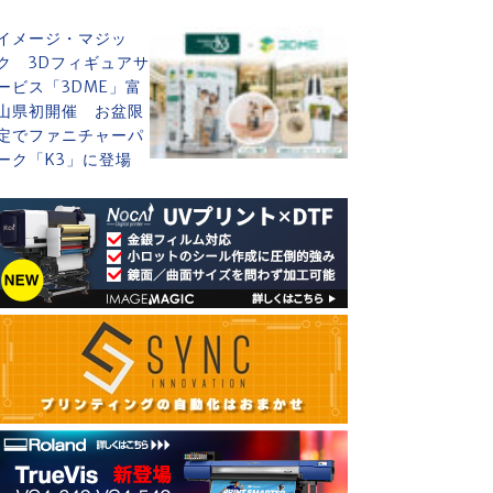
イメージ・マジッ
ク 3Dフィギュアサ
ービス「3DME」富
山県初開催 お盆限
定でファニチャーパ
ーク「K3」に登場