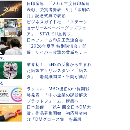
日印産連 「2026年度日印産連
表彰」受賞者発表 9月「印刷の
月」記念式典で表彰
ビジネスガイド社 「ステーシ
ョナリー&ペーパーグッズフェ
ア」「STYLISH文具フ...
日本フォーム印刷工業連合会
「2026年夏季 特別講演会」開
催 サイバー攻撃の脅威をテー
マ...
業界初！ SNSの反響から生まれ
た紙製アクリルスタンド「紙ス
タ」 老舗紙問屋・平岡が商品
化
ラクスル MBO後初の中長期戦
略発表 「中小企業の課題解決
プラットフォーム」構築へ
日本郵便 「第41回全日本DM大
賞」作品募集開始 初応募者向
け「DMグロース賞」を新設