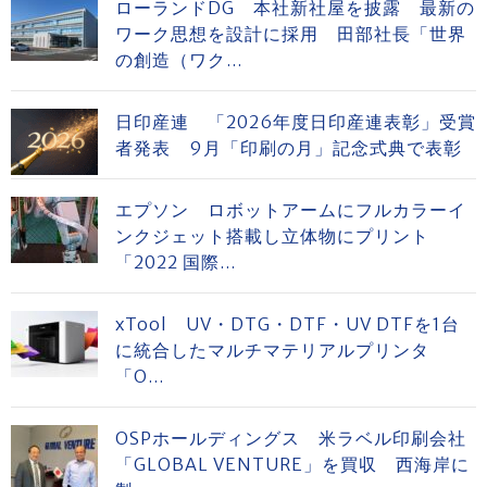
ローランドDG 本社新社屋を披露 最新の
ワーク思想を設計に採用 田部社長「世界
の創造（ワク...
日印産連 「2026年度日印産連表彰」受賞
者発表 9月「印刷の月」記念式典で表彰
エプソン ロボットアームにフルカラーイ
ンクジェット搭載し立体物にプリント
「2022 国際...
xTool UV・DTG・DTF・UV DTFを1台
に統合したマルチマテリアルプリンタ
「O...
OSPホールディングス 米ラベル印刷会社
「GLOBAL VENTURE」を買収 西海岸に