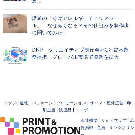
製...
話題の「そばアレルギーチェックシー
ル」 なぜ赤くなる？その仕組みを制作者
に聞いてみた！
DNP クリエイティブ制作会社Cと資本業
務提携 グローバル市場で協業を拡大
トップ
|
速報
|
パッケージ
|
プロモーション
|
サイン・屋外広告
|
印
刷全般
|
販促品
|
ユーザー
会社概要
|
サイトマップ
|
広
告掲載
|
免責
|
リンクポリシ
ー