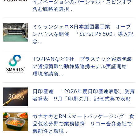
イノベーションのパーシャル・スピンオフ
含む戦略的選択...
ミケランジェロ✕日本製図器工業 オープ
ンハウスを開催 「durst P5 500」導入記
念...
TOPPANなど9社 プラスチック容器包装
の資源循環で動静脈連携モデル実証開始
環境省請負...
日印産連 「2026年度日印産連表彰」受賞
者発表 9月「印刷の月」記念式典で表彰
カナオカとRNスマートパッケージング 食
品包装分野で業務提携 リコー合弁会社で
機能性と環境...