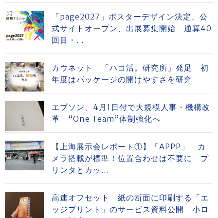
「page2027」ポスターデザイン決定、公
式サイトオープン、出展募集開始 通算40
回目・...
カウネット 「ハコ活。研究所」発足 初
年度はパッケージの開けやすさを研究
エプソン、4月1日付で大規模人事・機構改
革 “One Team”体制強化へ
【上海展示会レポート①】「APPP」 カ
メラ搭載が標準！位置合わせは不要に プ
リンタとカッ...
高速オフセット 紙の断面に印刷する「エ
ッジプリント」のサービス資料公開 小ロ