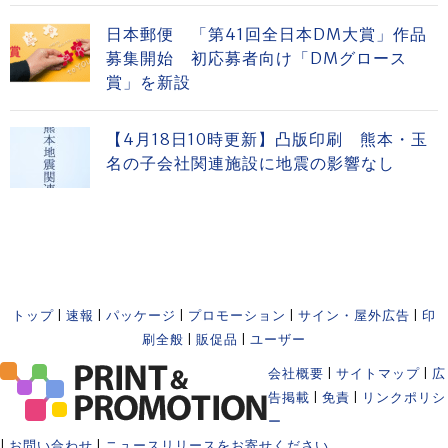
日本郵便 「第41回全日本DM大賞」作品
募集開始 初応募者向け「DMグロース
賞」を新設
【4月18日10時更新】凸版印刷 熊本・玉
名の子会社関連施設に地震の影響なし
トップ
|
速報
|
パッケージ
|
プロモーション
|
サイン・屋外広告
|
印
刷全般
|
販促品
|
ユーザー
会社概要
|
サイトマップ
|
広
告掲載
|
免責
|
リンクポリシ
ー
|
お問い合わせ
|
ニュースリリースをお寄せください