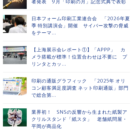
者発表 9月「印刷の月」記念式典で表彰
日本フォーム印刷工業連合会 「2026年夏
季 特別講演会」開催 サイバー攻撃の脅威
をテーマ...
【上海展示会レポート①】「APPP」 カ
メラ搭載が標準！位置合わせは不要に プ
リンタとカッ...
印刷の通販グラフィック 「2025年 オリ
コン顧客満足度調査 ネット印刷通販」部門
で総合第...
業界初！ SNSの反響から生まれた紙製ア
クリルスタンド「紙スタ」 老舗紙問屋・
平岡が商品化