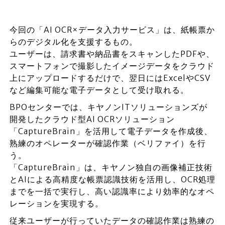
今回の「AI OCR×データ入力サービス」は、紙帳票か
らのデジタル化を支援するもの。
ユーザーは、請求書や納品書をスキャンしたPDFや、
スマートフォンで撮影したイメージデータをクラウド
上にアップロードするだけで、翌日にはExcelやCSV
など編集可能な電子データとして受け取れる。
BPOセンターでは、キヤノンITソリューションズが
開発したクラウド型AI OCRソリューション
「CaptureBrain」を活用して電子データを作成後、
熟練のオペレーターが確認作業（ベリファイ）を行
う。
「CaptureBrain」は、キヤノン独自の画像補正技術
とAIによる高精度な帳票認識技術を活用し、OCR処理
までを一括で実行し、高い認識率により効率的なオペ
レーションを実現する。
従来ユーザーが行っていたデータの確認作業は熟練の