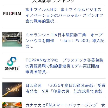
人気記事ランキング
富士フイルムHD 富士フイルムビジネス
イノベーションのパーシャル・スピンオフ
含む戦略的選択...
ミケランジェロ✕日本製図器工業 オープ
ンハウスを開催 「durst P5 500」導入記
念...
TOPPANなど9社 プラスチック容器包装
の資源循環で動静脈連携モデル実証開始
環境省請負...
日印産連 「2026年度日印産連表彰」受賞
者発表 9月「印刷の月」記念式典で表彰
カナオカとRNスマートパッケージング 食