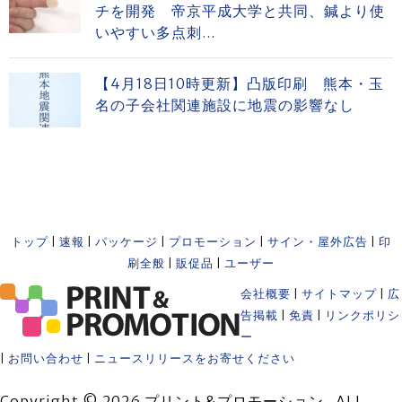
チを開発 帝京平成大学と共同、鍼より使
いやすい多点刺...
【4月18日10時更新】凸版印刷 熊本・玉
名の子会社関連施設に地震の影響なし
トップ
|
速報
|
パッケージ
|
プロモーション
|
サイン・屋外広告
|
印
刷全般
|
販促品
|
ユーザー
会社概要
|
サイトマップ
|
広
告掲載
|
免責
|
リンクポリシ
ー
|
お問い合わせ
|
ニュースリリースをお寄せください
Copyright © 2026 プリント&プロモーション . ALL