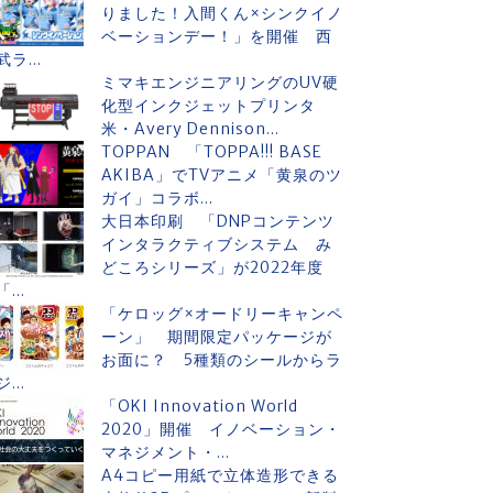
りました！入間くん×シンクイノ
ベーションデー！」を開催 西
武ラ...
ミマキエンジニアリングのUV硬
化型インクジェットプリンタ
米・Avery Dennison...
TOPPAN 「TOPPA!!! BASE
AKIBA」でTVアニメ「黄泉のツ
ガイ」コラボ...
大日本印刷 「DNPコンテンツ
インタラクティブシステム み
どころシリーズ」が2022年度
「...
「ケロッグ×オードリーキャンペ
ーン」 期間限定パッケージが
お面に？ 5種類のシールからラ
ジ...
「OKI Innovation World
2020」開催 イノベーション・
マネジメント・...
A4コピー用紙で立体造形できる