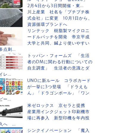
2月4日から3日間開催・東...
川上産業 社名を「プチプチ株
式会社」に変更 10月1日から、
資源循環ブランドへ
リンテック 樹脂製マイクロニ
ードルパッチを開発 帝京平成
大学と共同、鍼より使いやすい
多点刺...
トッパン・フォームズ 「生活
者のDMに関わる行動についての
自主調査」 生活者の意識とダ
イレ...
UNOに新ルール コラボカード
が一挙に3つ登場 「ドラえも
ん」「ドラゴンボール」「ワン
ピー...
米ゼロックス 京セラと提携
産業用インクジェット印刷機市
場に再参入 新型印機を年内投
入へ ...
シンクイノベーション 「魔入