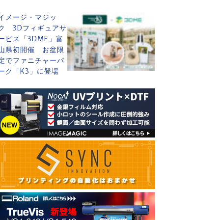
イメージ・マジッ
ク 3Dフィギュアサ
ービス「3DME」富
山県初開催 お盆限
定でファニチャーパ
ーク「K3」に登場