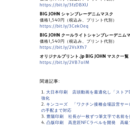
https://bit.ly/3fzDBXU
BIG JOHN シャンブレーデニムマスク
価格1,540円（税込み、プリント代別）
https://bit.ly/3CekOeq
BIG JOHN クールライトシャンブレーデニム
価格1,540円（税込み、プリント代別）
https://bit.ly/2VsXfh7
オリジナルプリント.jp BIG JOHN マスク一覧
https://bit.ly/2VB7oIM
関連記事:
大日本印刷 店頭動画を最適化し「ストアDX」
強化
キンコーズ 「ワクチン接種会場設営サー
の手配まで対応
豊陽印刷 社長が一枚ずつ筆文字で名前を
凸版印刷 高意匠NFCラベルを開発 高