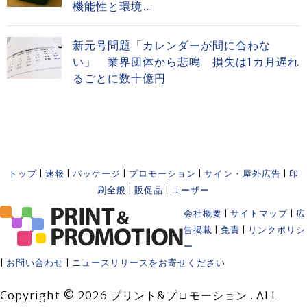
機能性と環境...
新元号問題「カレンダーが間に合わな
い」 業界団体から悲鳴 損失は1カ月遅れ
るごとに数十億円
トップ
|
速報
|
パッケージ
|
プロモーション
|
サイン・屋外広告
|
印
刷全般
|
販促品
|
ユーザー
会社概要
|
サイトマップ
|
広
告掲載
|
免責
|
リンクポリシ
ー
|
お問い合わせ
|
ニュースリリースをお寄せください
Copyright © 2026 プリント&プロモーション . ALL