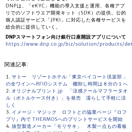
DNPは、「eKYC」機能の導入支援と運用、各種アプ
リでのソフトウエア開発キット（SDK）の提供。公的
個人認証サービス「JPKI」に対応した各種サービスを
総合的に提供していく。
DNPスマートフォン向け銀行口座開設アプリについて
https://www.dnp.co.jp/biz/solution/products/d
関連記事:
サトー リゾートホテル「東京ベイコート倶楽部 」
の全ワインへRFIDシステム 棚卸し時間は８分の１へ
オリジナルプリント.jp 「涼感クールマフラータオ
ル（ボトルケース付き）」を発売 濡らして手軽に涼
しく
イメージ・マジック ロフトとの協業ページ『ロフ
プリ』内で THERMOSへのプリントサービスを開始
抜型製造メーカー「モリサキ」 木製一点もの看板