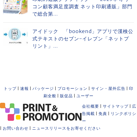
コン顧客満足度調査 ネット印刷通販」部門
で総合第...
アイドック 「bookend」アプリで漢検公
式テキストのセブン-イレブン「ネットプ
リント」...
トップ
|
速報
|
パッケージ
|
プロモーション
|
サイン・屋外広告
|
印
刷全般
|
販促品
|
ユーザー
会社概要
|
サイトマップ
|
広
告掲載
|
免責
|
リンクポリシ
ー
|
お問い合わせ
|
ニュースリリースをお寄せください