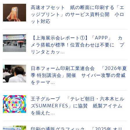
高速オフセット 紙の断面に印刷する「エ
ッジプリント」のサービス資料公開 小ロ
ット対応
【上海展示会レポート①】「APPP」 カ
メラ搭載が標準！位置合わせは不要に プ
リンタとカッ...
日本フォーム印刷工業連合会 「2026年夏
季 特別講演会」開催 サイバー攻撃の脅威
をテーマ...
王子グループ 「テレビ朝日・六本木ヒル
ズSUMMER FES」に協賛 紙製アイテム
を揃えた...
印刷の通販グラフィック 「2025年 オリ