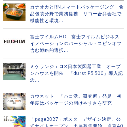
カナオカとRNスマートパッケージング 食
品包装分野で業務提携 リコー合弁会社で
機能性と環境...
富士フイルムHD 富士フイルムビジネス
イノベーションのパーシャル・スピンオフ
含む戦略的選択...
ミケランジェロ✕日本製図器工業 オープ
ンハウスを開催 「durst P5 500」導入記
念...
カウネット 「ハコ活。研究所」発足 初
年度はパッケージの開けやすさを研究
「page2027」ポスターデザイン決定、公
式サイトオープン、出展募集開始 通算40