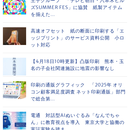
王子グループ 「テレビ朝日・六本木ヒル
ズSUMMER FES」に協賛 紙製アイテム
を揃えた...
高速オフセット 紙の断面に印刷する「エ
ッジプリント」のサービス資料公開 小ロ
ット対応
【4月18日10時更新】凸版印刷 熊本・玉
名の子会社関連施設に地震の影響なし
印刷の通販グラフィック 「2025年 オリ
コン顧客満足度調査 ネット印刷通販」部門
で総合第...
電通 対話型AIぬいぐるみ「なんでちゃ
ん」に教育視点を導入 東京大学と協働の
実証実験を踏ま...