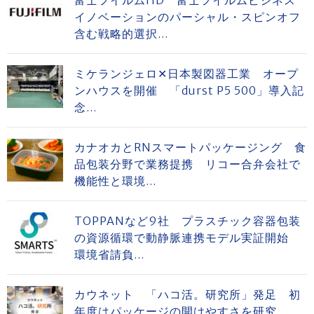
富士フイルムHD 富士フイルムビジネス
イノベーションのパーシャル・スピンオフ
含む戦略的選択...
ミケランジェロ✕日本製図器工業 オープ
ンハウスを開催 「durst P5 500」導入記
念...
カナオカとRNスマートパッケージング 食
品包装分野で業務提携 リコー合弁会社で
機能性と環境...
TOPPANなど9社 プラスチック容器包装
の資源循環で動静脈連携モデル実証開始
環境省請負...
カウネット 「ハコ活。研究所」発足 初
年度はパッケージの開けやすさを研究