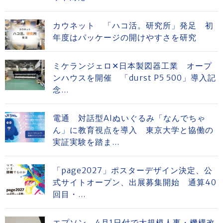
カウネット 「ハコ活。研究所」発足 初
年度はパッケージの開けやすさを研究
ミケランジェロ✕日本製図器工業 オープ
ンハウスを開催 「durst P5 500」導入記
念...
電通 対話型AIぬいぐるみ「なんでちゃ
ん」に教育視点を導入 東京大学と協働の
実証実験を踏ま...
「page2027」ポスターデザイン決定、公
式サイトオープン、出展募集開始 通算40
回目・...
エプソン、4月1日付で大規模人事・機構改