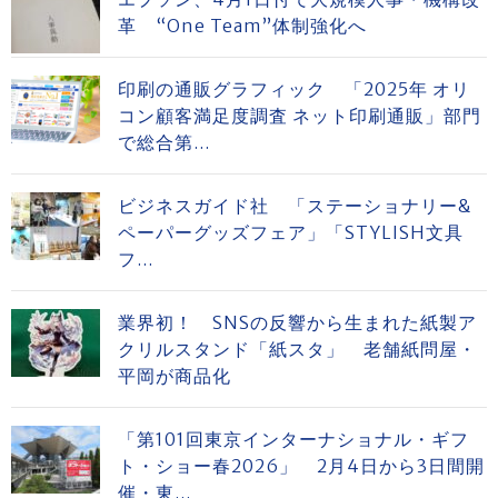
革 “One Team”体制強化へ
印刷の通販グラフィック 「2025年 オリ
コン顧客満足度調査 ネット印刷通販」部門
で総合第...
ビジネスガイド社 「ステーショナリー&
ペーパーグッズフェア」「STYLISH文具
フ...
業界初！ SNSの反響から生まれた紙製ア
クリルスタンド「紙スタ」 老舗紙問屋・
平岡が商品化
「第101回東京インターナショナル・ギフ
ト・ショー春2026」 2月4日から3日間開
催・東...