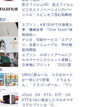
富士フイルムHD 富士フイルム
ビジネスイノベーションのパー
シャル・スピンオフ含む戦略的
選択...
エプソン、4月1日付で大規模人
事・機構改革 “One Team”体
制強化へ
デジタ、印刷サービス「エアプ
リ」全面リニューアル Web版
提供開始
エプソン ロボットアームにフ
ルカラーインクジェット搭載し
立体物にプリント 「2022 国
際...
UNOに新ルール コラボカード
が一挙に3つ登場 「ドラえも
ん」「ドラゴンボール」「ワン
ピー...
xTool UV・DTG・DTF・UV
DTFを1台に統合したマルチマテ
リアルプリンタ「O...