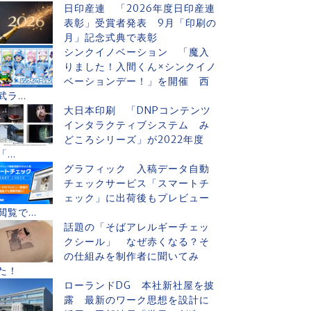
日印産連 「2026年度日印産連
表彰」受賞者発表 9月「印刷の
月」記念式典で表彰
シンクイノベーション 「魔入
りました！入間くん×シンクイノ
ベーションデー！」を開催 西
武ラ...
大日本印刷 「DNPコンテンツ
インタラクティブシステム み
どころシリーズ」が2022年度
「...
グラフィック 入稿データ自動
チェックサービス「スマートチ
ェック」に出荷後もプレビュー
閲覧で...
話題の「そばアレルギーチェッ
クシール」 なぜ赤くなる？そ
の仕組みを制作者に聞いてみ
た！
ローランドDG 本社新社屋を披
露 最新のワーク思想を設計に