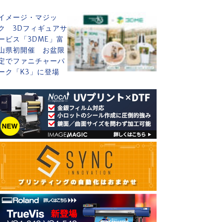
イメージ・マジッ
ク 3Dフィギュアサ
ービス「3DME」富
山県初開催 お盆限
定でファニチャーパ
ーク「K3」に登場