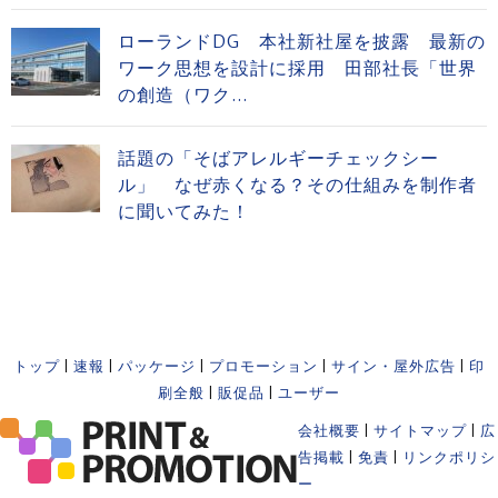
ローランドDG 本社新社屋を披露 最新の
ワーク思想を設計に採用 田部社長「世界
の創造（ワク...
話題の「そばアレルギーチェックシー
ル」 なぜ赤くなる？その仕組みを制作者
に聞いてみた！
トップ
|
速報
|
パッケージ
|
プロモーション
|
サイン・屋外広告
|
印
刷全般
|
販促品
|
ユーザー
会社概要
|
サイトマップ
|
広
告掲載
|
免責
|
リンクポリシ
ー