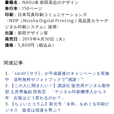
書籍名
：NASU本 前田高志のデザイン
単行本
：150ページ
印刷
：日本写真印刷コミュニケーションズ
〈NDP（Nissha Digital Printing / 高品質カラーデ
ジタル印刷システム）採用〉
出版
：前田デザイン室
発売日
：2019年4月30日（火）
価格
：5,800円（税込み）
関連記事:
「sarah [サラ]」が平成最後のキャンペーンを実施
中 送料無料やフォトブックで”感謝！”
【この人に聞きたい！】講談社 販売局デジタル製作
部 土井秀倫副 部長② 「デジタル印刷機導入から３
年 出版はどう変わるのか？」
【ちょいとコラム】新元号「令和」をめぐる印刷ビ
ジネス 販促は拙速を尊ぶ？