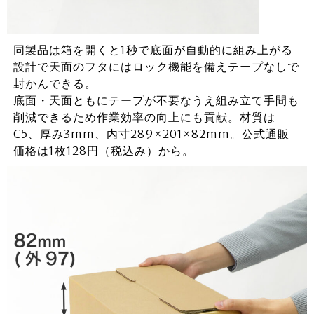
同製品は箱を開くと1秒で底面が自動的に組み上がる
設計で天面のフタにはロック機能を備えテープなしで
封かんできる。
底面・天面ともにテープが不要なうえ組み立て手間も
削減できるため作業効率の向上にも貢献。材質は
C5、厚み3mm、内寸289×201×82mm。公式通販
価格は1枚128円（税込み）から。