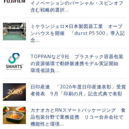
イノベーションのパーシャル・スピンオフ
含む戦略的選択...
ミケランジェロ✕日本製図器工業 オープ
ンハウスを開催 「durst P5 500」導入記
念...
TOPPANなど9社 プラスチック容器包装
の資源循環で動静脈連携モデル実証開始
環境省請負...
日印産連 「2026年度日印産連表彰」受賞
者発表 9月「印刷の月」記念式典で表彰
カナオカとRNスマートパッケージング 食
品包装分野で業務提携 リコー合弁会社で
機能性と環境...