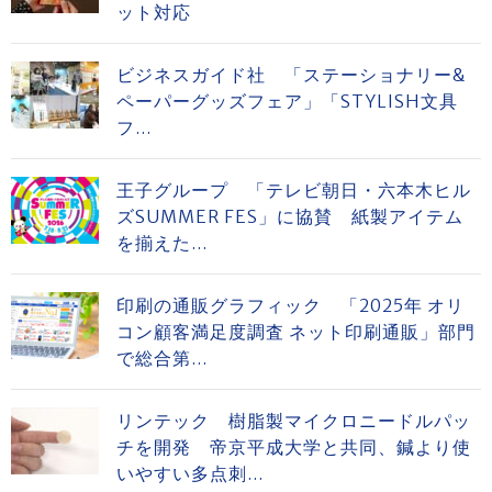
ット対応
ビジネスガイド社 「ステーショナリー&
ペーパーグッズフェア」「STYLISH文具
フ...
王子グループ 「テレビ朝日・六本木ヒル
ズSUMMER FES」に協賛 紙製アイテム
を揃えた...
印刷の通販グラフィック 「2025年 オリ
コン顧客満足度調査 ネット印刷通販」部門
で総合第...
リンテック 樹脂製マイクロニードルパッ
チを開発 帝京平成大学と共同、鍼より使
いやすい多点刺...