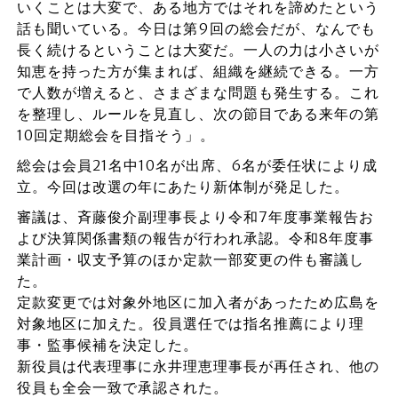
いくことは大変で、ある地方ではそれを諦めたという
話も聞いている。今日は第9回の総会だが、なんでも
長く続けるということは大変だ。一人の力は小さいが
知恵を持った方が集まれば、組織を継続できる。一方
で人数が増えると、さまざまな問題も発生する。これ
を整理し、ルールを見直し、次の節目である来年の第
10回定期総会を目指そう」。
総会は会員21名中10名が出席、6名が委任状により成
立。今回は改選の年にあたり新体制が発足した。
審議は、斉藤俊介副理事長より令和7年度事業報告お
よび決算関係書類の報告が行われ承認。令和8年度事
業計画・収支予算のほか定款一部変更の件も審議し
た。
定款変更では対象外地区に加入者があったため広島を
対象地区に加えた。役員選任では指名推薦により理
事・監事候補を決定した。
新役員は代表理事に永井理恵理事長が再任され、他の
役員も全会一致で承認された。