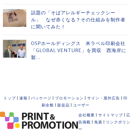
話題の「そばアレルギーチェックシー
ル」 なぜ赤くなる？その仕組みを制作者
に聞いてみた！
OSPホールディングス 米ラベル印刷会社
「GLOBAL VENTURE」を買収 西海岸に
製...
トップ
|
速報
|
パッケージ
|
プロモーション
|
サイン・屋外広告
|
印
刷全般
|
販促品
|
ユーザー
会社概要
|
サイトマップ
|
広
告掲載
|
免責
|
リンクポリシ
ー