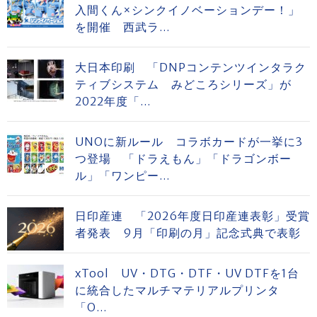
入間くん×シンクイノベーションデー！」
を開催 西武ラ...
大日本印刷 「DNPコンテンツインタラク
ティブシステム みどころシリーズ」が
2022年度「...
UNOに新ルール コラボカードが一挙に3
つ登場 「ドラえもん」「ドラゴンボー
ル」「ワンピー...
日印産連 「2026年度日印産連表彰」受賞
者発表 9月「印刷の月」記念式典で表彰
xTool UV・DTG・DTF・UV DTFを1台
に統合したマルチマテリアルプリンタ
「O...