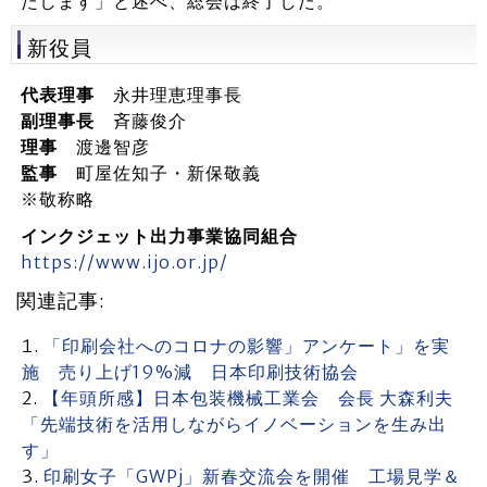
たします」と述べ、総会は終了した。
新役員
代表理事
永井理恵理事長
副理事長
斉藤俊介
理事
渡邊智彦
監事
町屋佐知子・新保敬義
※敬称略
インクジェット出力事業協同組合
https://www.ijo.or.jp/
関連記事:
「印刷会社へのコロナの影響」アンケート」を実
施 売り上げ19%減 日本印刷技術協会
【年頭所感】日本包装機械工業会 会長 大森利夫
「先端技術を活用しながらイノベーションを生み出
す」
印刷女子「GWPj」新春交流会を開催 工場見学＆