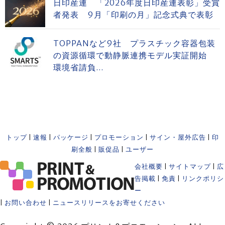
日印産連 「2026年度日印産連表彰」受賞
者発表 9月「印刷の月」記念式典で表彰
TOPPANなど9社 プラスチック容器包装
の資源循環で動静脈連携モデル実証開始
環境省請負...
トップ
|
速報
|
パッケージ
|
プロモーション
|
サイン・屋外広告
|
印
刷全般
|
販促品
|
ユーザー
会社概要
|
サイトマップ
|
広
告掲載
|
免責
|
リンクポリシ
ー
|
お問い合わせ
|
ニュースリリースをお寄せください