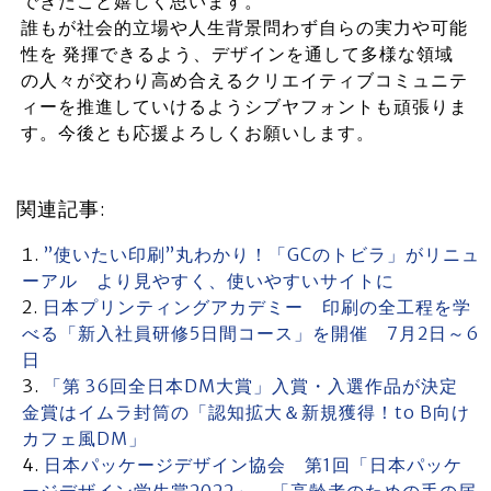
できたこと嬉しく思います。
誰もが社会的立場や人生背景問わず自らの実力や可能
性を 発揮できるよう、デザインを通して多様な領域
の人々が交わり高め合えるクリエイティブコミュニテ
ィーを推進していけるようシブヤフォントも頑張りま
す。今後とも応援よろしくお願いします。
関連記事:
”使いたい印刷”丸わかり！「GCのトビラ」がリニュ
ーアル より見やすく、使いやすいサイトに
日本プリンティングアカデミー 印刷の全工程を学
べる「新入社員研修5日間コース」を開催 7月2日～6
日
「第 36回全日本DM大賞」入賞・入選作品が決定
金賞はイムラ封筒の「認知拡大＆新規獲得！to B向け
カフェ風DM」
日本パッケージデザイン協会 第1回「日本パッケ
ージデザイン学生賞2022」 「高齢者のための手の届