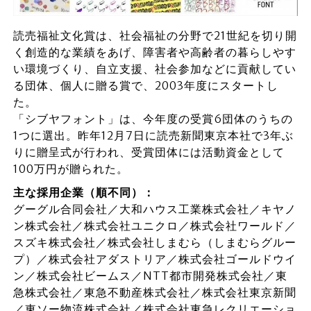
読売福祉文化賞は、社会福祉の分野で21世紀を切り開
く創造的な業績をあげ、障害者や高齢者の暮らしやす
い環境づくり、自立支援、社会参加などに貢献してい
る団体、個人に贈る賞で、2003年度にスタートし
た。
「シブヤフォント」は、今年度の受賞6団体のうちの
1つに選出。昨年12月7日に読売新聞東京本社で3年ぶ
りに贈呈式が行われ、受賞団体には活動資金として
100万円が贈られた。
主な採用企業（順不同）：
グーグル合同会社／大和ハウス工業株式会社／キヤノ
ン株式会社／株式会社ユニクロ／株式会社ワールド／
スズキ株式会社／株式会社しまむら（しまむらグルー
プ）／株式会社アダストリア／株式会社ゴールドウイ
ン／株式会社ビームス／NTT都市開発株式会社／東
急株式会社／東急不動産株式会社／株式会社東京新聞
／東ソー物流株式会社／株式会社東急レクリエーショ