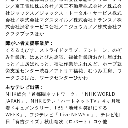
ン／京王電鉄株式会社／京王不動産株式会社／株式会
社ジャックス／ジャックス・トータル・サービス株式
会社／株式会社マグスタイル／株式会社トランス／株
式会社渋谷サービス公社／ニジュウカノ／株式会社フ
クフクプラスほか
障がい者支援事業所：
くるるえびす、ストライドクラブ、テントーン、のぞ
み作業所、はぁとぴあ原宿、福祉作業所おかし屋ぱれ
っと／工房ぱれっと、福祉作業所ふれんど、ホープ就
労支援センター渋谷／アトリエ福花、むつみ工房、ワ
ークささはた、ワークセンターひかわ
主なテレビ出演：
NHK総合「首都圏ネットワーク」「NHK WORLD
JAPAN」、NHK Eテレ「ハートネットTV」４ヶ月密
着ドキュメンタリー、TBS「地球を笑顔にする
WEEK」、フジテレビ「 Live NEWS α 」、テレビ朝
日「有吉クイズ」秋山竜次（ロバート）ロケ他