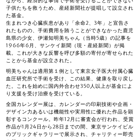
ながら、経済的な事情で手術を受けることができない
子供たちを救うため、産経新聞社が提唱して設立され
た基金。
生まれつき心臓疾患があり「余命2、3年」と宣告さ
れたものの、手術費用を賄うことができなかった鹿児
島県の少女、伊瀬知明美ちゃん（当時5歳）の記事を
1966年6月、サンケイ新聞（現・産経新聞）が掲
載。これが大きな反響を呼び多額の寄付が寄せられた
ことから基金が設立された。
明美ちゃんは適用第１例として東京女子医大付属心臓
血圧研究所で手術を受け、この結果、健康を取り戻し
た。これを始めに国内外合わせ350人以上が基金によ
り支援を受け治療を受けている。
全国カレンダー展は、カレンダーの印刷技術や企画・
デザイン力あるいは機能性や実用性に優れた作品を顕
彰するコンクール。昨年12月に審査会が行われ、受賞
作品が1月24日から28日までの間、東京サンケイビル
のブリックギャラリーで展示され、チャリティー即売