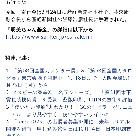
も行った。
今回、寄付金は3月24日に産経新聞社本社で、藤森康
彰会長から産経新聞社の飯塚浩彦社長に手渡された。
「明美ちゃん基金」の詳細は以下から
https://www.sankei.jp/csr/akemi
関連記事:
「第68回全国カレンダー展」&「第58回全国カタロ
グ展」東京会場で開催中 1月18日まで 大阪会場は1
月23日（月）から
ヱスビーの香辛料「名匠シリーズ」 「第41回木下
賞包装技術賞」を受賞 凸版印刷、PIJINの技術を評価
”使いたい印刷”丸わかり！「GCのトビラ」がリニュ
ーアル より見やすく、使いやすいサイトに
「page2023」の出展者募集を開始 来年もリアル
開催を維持 申し込み締切日は10月14日 日本印刷技