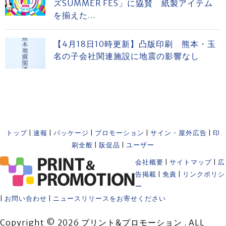
ズSUMMER FES」に協賛 紙製アイテム
を揃えた...
【4月18日10時更新】凸版印刷 熊本・玉
名の子会社関連施設に地震の影響なし
トップ
|
速報
|
パッケージ
|
プロモーション
|
サイン・屋外広告
|
印
刷全般
|
販促品
|
ユーザー
会社概要
|
サイトマップ
|
広
告掲載
|
免責
|
リンクポリシ
ー
|
お問い合わせ
|
ニュースリリースをお寄せください
Copyright © 2026 プリント&プロモーション . ALL