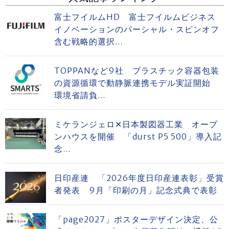
富士フイルムHD 富士フイルムビジネス
イノベーションのパーシャル・スピンオフ
含む戦略的選択...
TOPPANなど9社 プラスチック容器包装
の資源循環で動静脈連携モデル実証開始
環境省請負...
ミケランジェロ✕日本製図器工業 オープ
ンハウスを開催 「durst P5 500」導入記
念...
日印産連 「2026年度日印産連表彰」受賞
者発表 9月「印刷の月」記念式典で表彰
「page2027」ポスターデザイン決定、公