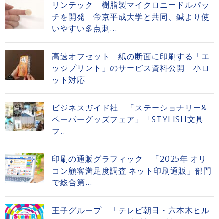
リンテック 樹脂製マイクロニードルパッ
チを開発 帝京平成大学と共同、鍼より使
いやすい多点刺...
高速オフセット 紙の断面に印刷する「エ
ッジプリント」のサービス資料公開 小ロ
ット対応
ビジネスガイド社 「ステーショナリー&
ペーパーグッズフェア」「STYLISH文具
フ...
印刷の通販グラフィック 「2025年 オリ
コン顧客満足度調査 ネット印刷通販」部門
で総合第...
王子グループ 「テレビ朝日・六本木ヒル