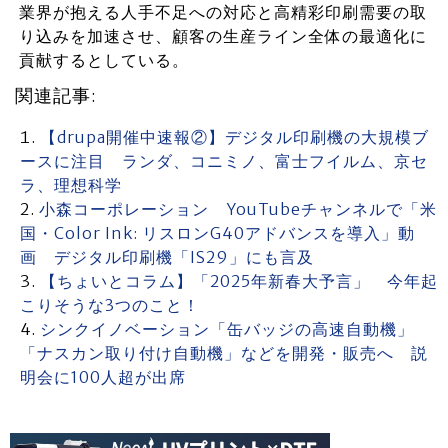
業界が抱える人手不足への対応と高精彩印刷需要の取
り込みを加速させ、顧客の生産ライン全体の最適化に
貢献するとしている。
関連記事:
【drupa開催中速報②】デジタル印刷機の大規模ブ
ースに注目 ランダ、コニミノ、富士フイルム、京セ
ラ、理想科学
小森コーポレーション YouTubeチャンネルで「米
国・Color Ink: リスロンG40アドバンスを導入」動
画 デジタル印刷機「IS29」にも言及
【ちょいとコラム】「2025年新春大予言」 今年起
こりそうな3つのこと！
シンクイノベーション「缶バッジの高速自動機」
「ナスカン取り付け自動機」などを開発・販売へ 説
明会に100人超が出席