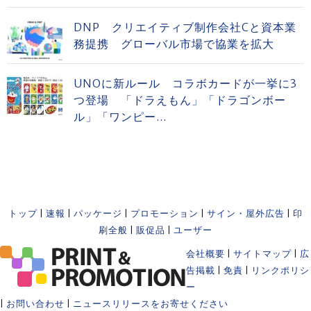
DNP クリエイティブ制作会社Cと資本業
務提携 グローバル市場で協業を拡大
UNOに新ルール コラボカードが一挙に3
つ登場 「ドラえもん」「ドラゴンボー
ル」「ワンピー...
トップ
|
速報
|
パッケージ
|
プロモーション
|
サイン・屋外広告
|
印
刷全般
|
販促品
|
ユーザー
会社概要
|
サイトマップ
|
広
告掲載
|
免責
|
リンクポリシ
ー
|
お問い合わせ
|
ニュースリリースをお寄せください