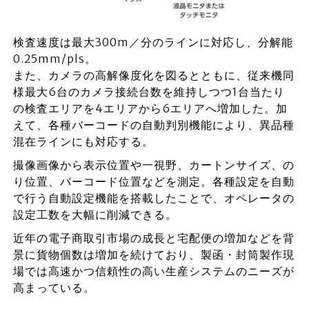
検査速度は最大300m／分のラインに対応し、分解能
0.25mm/pls。
また、カメラの高解像度化を図るとともに、従来機同
様最大6台のカメラ接続台数を維持しつつ1台当たり
の検査エリアを4エリアから6エリアへ増加した。加
えて、各種バーコードの自動判別機能により、異品種
混在ラインにも対応する。
撮像画像から表示位置や一視野、カートンサイズ、の
り位置、バーコード位置などを測定。各種設定を自動
で行う自動設定機能を搭載したことで、オペレータの
設定工数を大幅に削減できる。
近年の電子商取引市場の成長と宅配便の増加などを背
景に貨物個数は増加を続けており、製函・封筒製作現
場では高速かつ信頼性の高い生産システムのニーズが
高まっている。