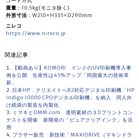
コード方式
重量
：10.5kg(モニタ除く)
外形寸法
：W210×H335×D290mm
ニレコ
https://www.nireco.jp
関連記事:
【動画あり】KOMORI インドのUV印刷機導入事
例を公開 生産性は45%アップ「同国最大の技術革
新」
日本HP クリエイトへB2対応デジタル印刷機「HP
Indigo 10000 CPOデジタル印刷機」を納入 同人向
け紙袋の製造を内製化
ミマキとDMM.com 透明素材の３Dプリントコン
テストを開催 新開発の「ピュアクリアインク」を活
用
ブラザー販売 新技術「MAXIDRIVE（マキシドラ