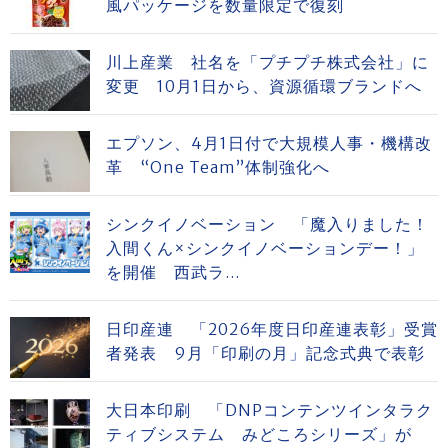
風パッケージを数量限定で復刻
川上産業 社名を「プチプチ株式会社」に
変更 10月1日から、資源循環ブランドへ
エプソン、4月1日付で大規模人事・機構改
革 “One Team”体制強化へ
シンクイノベーション 「魔入りました！
入間くん×シンクイノベーションデー！」
を開催 西武ラ...
日印産連 「2026年度日印産連表彰」受賞
者発表 9月「印刷の月」記念式典で表彰
大日本印刷 「DNPコンテンツインタラク
ティブシステム みどころシリーズ」が