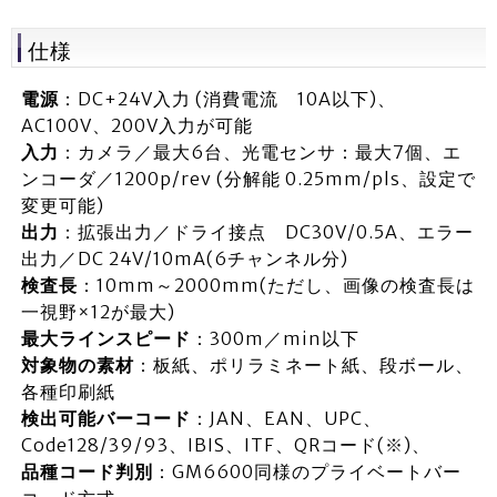
仕様
電源
：DC+24V入力 (消費電流 10A以下)、
AC100V、200V入力が可能
入力
：カメラ／最大6台、光電センサ：最大7個、エ
ンコーダ／1200p/rev (分解能 0.25mm/pls、設定で
変更可能)
出力
：拡張出力／ドライ接点 DC30V/0.5A、エラー
出力／DC 24V/10mA(6チャンネル分)
検査長
：10mm～2000mm(ただし、画像の検査長は
一視野×12が最大)
最大ラインスピード
：300m／min以下
対象物の素材
：板紙、ポリラミネート紙、段ボール、
各種印刷紙
検出可能バーコード
：JAN、EAN、UPC、
Code128/39/93、IBIS、ITF、QRコード(※)、
品種コード判別
：GM6600同様のプライベートバー