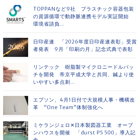
TOPPANなど9社 プラスチック容器包装
の資源循環で動静脈連携モデル実証開始
環境省請負...
日印産連 「2026年度日印産連表彰」受賞
者発表 9月「印刷の月」記念式典で表彰
リンテック 樹脂製マイクロニードルパッ
チを開発 帝京平成大学と共同、鍼より使
いやすい多点刺...
エプソン、4月1日付で大規模人事・機構改
革 “One Team”体制強化へ
ミケランジェロ✕日本製図器工業 オープ
ンハウスを開催 「durst P5 500」導入記