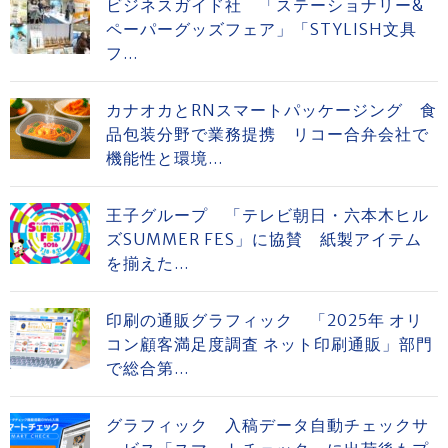
ビジネスガイド社 「ステーショナリー&
ペーパーグッズフェア」「STYLISH文具
フ...
カナオカとRNスマートパッケージング 食
品包装分野で業務提携 リコー合弁会社で
機能性と環境...
王子グループ 「テレビ朝日・六本木ヒル
ズSUMMER FES」に協賛 紙製アイテム
を揃えた...
印刷の通販グラフィック 「2025年 オリ
コン顧客満足度調査 ネット印刷通販」部門
で総合第...
グラフィック 入稿データ自動チェックサ