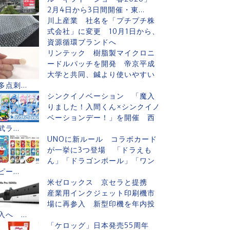
2月4日から3日間開催・東...
川上産業 社名を「プチプチ株
式会社」に変更 10月1日から、
資源循環ブランドへ
リンテック 樹脂製マイクロニ
ードルパッチを開発 帝京平成
大学と共同、鍼より使いやすい
多点刺...
シンクイノベーション 「魔入
りました！入間くん×シンクイノ
ベーションデー！」を開催 西
武ラ...
UNOに新ルール コラボカード
が一挙に3つ登場 「ドラえも
ん」「ドラゴンボール」「ワン
ピー...
米ゼロックス 京セラと提携
産業用インクジェット印刷機市
場に再参入 新型印機を年内投
入へ ...
「ケロッグ」日本発売55周年