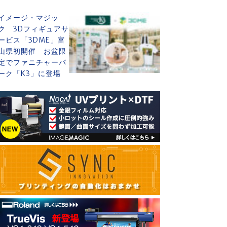
イメージ・マジッ
ク 3Dフィギュアサ
ービス「3DME」富
山県初開催 お盆限
定でファニチャーパ
ーク「K3」に登場