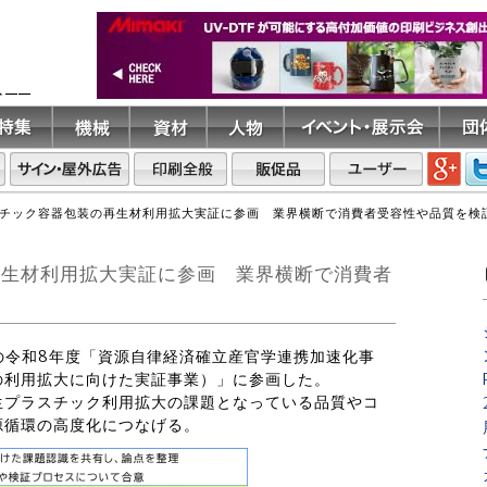
ト――
ラスチック容器包装の再生材利用拡大実証に参画 業界横断で消費者受容性や品質を検
の再生材利用拡大実証に参画 業界横断で消費者
業省の令和8年度「資源自律経済確立産官学連携加速化事
の利用拡大に向けた実証事業）」に参画した。
生プラスチック利用拡大の課題となっている品質やコ
源循環の高度化につなげる。