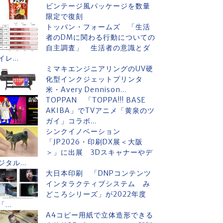
ビンテージ風パッケージを数量
限定で復刻
トッパン・フォームズ 「生活
者のDMに関わる行動についての
自主調査」 生活者の意識とダ
イレ...
ミマキエンジニアリングのUV硬
化型インクジェットプリンタ
米・Avery Dennison...
TOPPAN 「TOPPA!!! BASE
AKIBA」でTVアニメ「黄泉のツ
ガイ」コラボ...
シンクイノベーション
「JP2026・印刷DX展＜大阪
＞」に出展 3Dスキャナーやデ
ジタル...
大日本印刷 「DNPコンテンツ
インタラクティブシステム み
どころシリーズ」が2022年度
「...
A4コピー用紙で立体造形できる