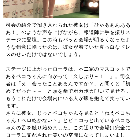
司会の紹介で招き入れられた彼女は「ひゃあああああ
あ！」のような声を上げながら、報道陣に手を振りス
テージに登壇。この時もパッと会場が明るくなったよ
うな錯覚に陥ったのは、彼女が着ていた真っ白なドレ
スのせいだけではないでしょう。
ステージに上がったローラは、不二家のマスコットで
あるペコちゃんに向かって「久しぶり～！！」。司会
者は「え！会ったことあるんですか？」と聞くと「初
めてだった～～」と頭を拳でポカポカ叩いて見せる…
もうこれだけで会場内にいる人が腹を抱えて笑ってい
ます。
さらに彼女、じっとペコちゃんを見ると「ねえペコち
ゃん！ベロ乾かない？」とピョコっと出ているペコち
ゃんの舌を触り始めました。この辺りで会場は完全に
ローラに支配された笑いの空間になってしまいまし