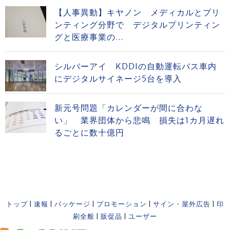
【人事異動】キヤノン メディカルとプリ
ンティング分野で デジタルプリンティン
グと医療事業の...
シルバーアイ KDDIの自動運転バス車内
にデジタルサイネージ5台を導入
新元号問題「カレンダーが間に合わな
い」 業界団体から悲鳴 損失は1カ月遅れ
るごとに数十億円
トップ
|
速報
|
パッケージ
|
プロモーション
|
サイン・屋外広告
|
印
刷全般
|
販促品
|
ユーザー