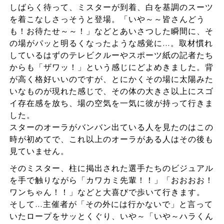
しばらく待って、ミスターが到着、白を基調のスーツ
を着こなしさっそうと登場。「いや～～皆さんどう
も！お待たせ～～！」などとあいさつした瞬間に、そ
の場がパッと明るくなったような感覚に…。取材慣れ
しているはずのテレビクルーやスポーツ紙の記者たち
からも「ザワッ！」という感じにどよめきました。背
が高く格好いいのですが、とにかくその場に太陽みた
いなものが現れた感じで、その体の大きさ以上にスゴ
イ存在感を放ち、場の空気を一気に彼が持って行きま
した。
スターのオーラがバンバン出ている人を見たのはこの
時が初めてで、これ以上のオーラがある人はその後も
見ていません。
そのミスター、柱に掲出された選手たちのビジュアル
を手で触りながら「カワカミ先輩！！」「おおおお！
ワンちゃん！！」などと大喜びで歩いて行きます。
そして…主催者が「その外には行かないで」と言って
いたロープをサッとくぐり、いや～「いや～ハラくん