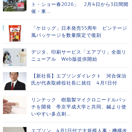
ト・ショー春2026」 2月4日から3日間開
催・東...
「ケロッグ」日本発売55周年 ビンテージ
風パッケージを数量限定で復刻
デジタ、印刷サービス「エアプリ」全面リ
ニューアル Web版提供開始
【新社長】エプソンダイレクト 河合保治
氏が代表取締役社長に就任 4月1日付
リンテック 樹脂製マイクロニードルパッ
チを開発 帝京平成大学と共同、鍼より使
いやすい多点刺...
エプソン、4月1日付で大規模人事・機構改