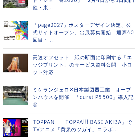
ト・ショー春2026」 2月4日から3日間開
催・東...
「page2027」ポスターデザイン決定、公
式サイトオープン、出展募集開始 通算40
回目・...
高速オフセット 紙の断面に印刷する「エ
ッジプリント」のサービス資料公開 小ロ
ット対応
ミケランジェロ✕日本製図器工業 オープ
ンハウスを開催 「durst P5 500」導入記
念...
TOPPAN 「TOPPA!!! BASE AKIBA」で
TVアニメ「黄泉のツガイ」コラボ...