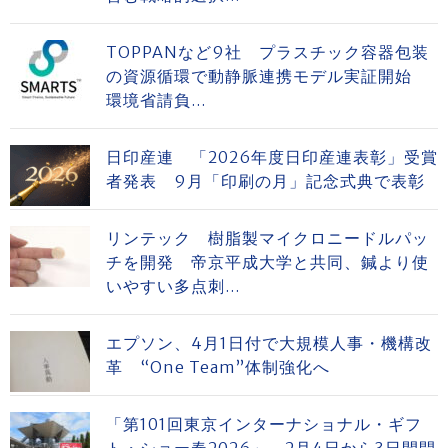
TOPPANなど9社 プラスチック容器包装
の資源循環で動静脈連携モデル実証開始
環境省請負...
日印産連 「2026年度日印産連表彰」受賞
者発表 9月「印刷の月」記念式典で表彰
リンテック 樹脂製マイクロニードルパッ
チを開発 帝京平成大学と共同、鍼より使
いやすい多点刺...
エプソン、4月1日付で大規模人事・機構改
革 “One Team”体制強化へ
「第101回東京インターナショナル・ギフ