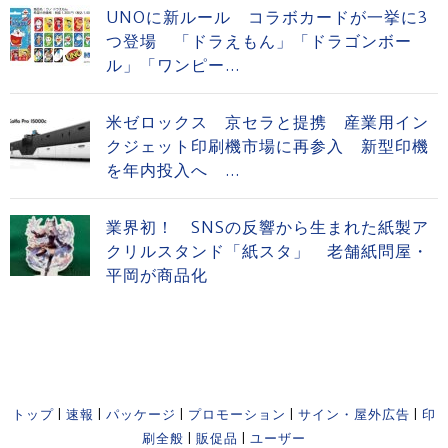
UNOに新ルール コラボカードが一挙に3
つ登場 「ドラえもん」「ドラゴンボー
ル」「ワンピー...
米ゼロックス 京セラと提携 産業用イン
クジェット印刷機市場に再参入 新型印機
を年内投入へ ...
業界初！ SNSの反響から生まれた紙製ア
クリルスタンド「紙スタ」 老舗紙問屋・
平岡が商品化
トップ
|
速報
|
パッケージ
|
プロモーション
|
サイン・屋外広告
|
印
刷全般
|
販促品
|
ユーザー