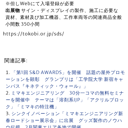
※但しWebにて入場登録が必要
出展物
サイン・ディスプレイの製作、施工に必要な
資材、素材及び加工機器、工作車両等の関連商品全般
小間数 350小間
https://tokobi.or.jp/sds/
関連記事:
「第1回 S&D AWARDS」を開催 話題の屋外プロモ
ーションを顕彰 グランプリは「工学院大学 新宿キャ
ンパス『キネティック・ウォール』」
ミマキエンジニアリング 30分一コマの無料セミナ
ーを開催中 テーマは「溶剤系IJP」「アクリルブロッ
ク」「ミマキの特注機」
シンクイノベーション「ミマキエンジニアリング新
春ロードショー展示会」に出展 グッズ製作のノウハ
ウ伝授 2月関東エリア各地で開催