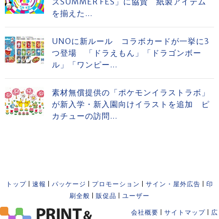
ズSUMMER FES」に協賛 紙製アイテム
を揃えた...
UNOに新ルール コラボカードが一挙に3
つ登場 「ドラえもん」「ドラゴンボー
ル」「ワンピー...
素材無償提供の「ポケモンイラストラボ」
が新入学・新入園向けイラストを追加 ピ
カチューの訪問...
トップ
|
速報
|
パッケージ
|
プロモーション
|
サイン・屋外広告
|
印
刷全般
|
販促品
|
ユーザー
会社概要
|
サイトマップ
|
広