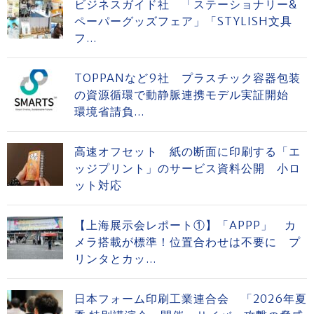
ビジネスガイド社 「ステーショナリー&
ペーパーグッズフェア」「STYLISH文具
フ...
TOPPANなど9社 プラスチック容器包装
の資源循環で動静脈連携モデル実証開始
環境省請負...
高速オフセット 紙の断面に印刷する「エ
ッジプリント」のサービス資料公開 小ロ
ット対応
【上海展示会レポート①】「APPP」 カ
メラ搭載が標準！位置合わせは不要に プ
リンタとカッ...
日本フォーム印刷工業連合会 「2026年夏