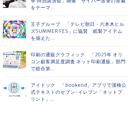
季 特別講演会」開催 サイバー攻撃の脅威
をテーマ...
王子グループ 「テレビ朝日・六本木ヒル
ズSUMMER FES」に協賛 紙製アイテム
を揃えた...
印刷の通販グラフィック 「2025年 オリ
コン顧客満足度調査 ネット印刷通販」部門
で総合第...
アイドック 「bookend」アプリで漢検公
式テキストのセブン-イレブン「ネットプ
リント」...