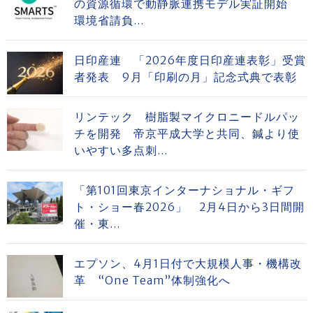
の資源循環で動静脈連携モデル実証開始
環境省請負...
日印産連 「2026年度日印産連表彰」受賞
者発表 9月「印刷の月」記念式典で表彰
リンテック 樹脂製マイクロニードルパッ
チを開発 帝京平成大学と共同、鍼より使
いやすい多点刺...
「第101回東京インターナショナル・ギフ
ト・ショー春2026」 2月4日から3日間開
催・東...
エプソン、4月1日付で大規模人事・機構改
革 “One Team”体制強化へ