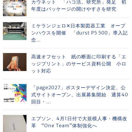
カウネット 「ハコ活。研究所」発足 初
年度はパッケージの開けやすさを研究
ミケランジェロ✕日本製図器工業 オープ
ンハウスを開催 「durst P5 500」導入記
念...
高速オフセット 紙の断面に印刷する「エ
ッジプリント」のサービス資料公開 小ロ
ット対応
「page2027」ポスターデザイン決定、公
式サイトオープン、出展募集開始 通算40
回目・...
エプソン、4月1日付で大規模人事・機構改
革 “One Team”体制強化へ