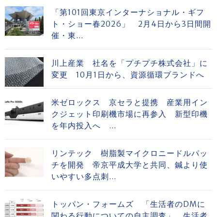
「第101回東京インターナショナル・ギフ
ト・ショー春2026」 2月4日から3日間開
催・東...
川上産業 社名を「プチプチ株式会社」に
変更 10月1日から、資源循環ブランドへ
米ゼロックス 京セラと提携 産業用イン
クジェット印刷機市場に再参入 新型印機
を年内投入へ ...
リンテック 樹脂製マイクロニードルパッ
チを開発 帝京平成大学と共同、鍼より使
いやすい多点刺...
トッパン・フォームズ 「生活者のDMに
関わる行動についての自主調査」 生活者