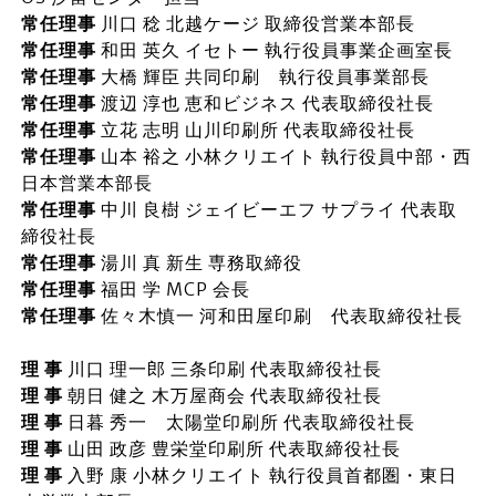
常任理事
川口 稔 北越ケージ 取締役営業本部長
常任理事
和田 英久 イセトー 執行役員事業企画室長
常任理事
大橋 輝臣 共同印刷 執行役員事業部長
常任理事
渡辺 淳也 恵和ビジネス 代表取締役社長
常任理事
立花 志明 山川印刷所 代表取締役社長
常任理事
山本 裕之 小林クリエイト 執行役員中部・西
日本営業本部長
常任理事
中川 良樹 ジェイビーエフ サプライ 代表取
締役社長
常任理事
湯川 真 新生 専務取締役
常任理事
福田 学 MCP 会長
常任理事
佐々木慎一 河和田屋印刷 代表取締役社長
理 事
川口 理一郎 三条印刷 代表取締役社長
理 事
朝日 健之 木万屋商会 代表取締役社長
理 事
日暮 秀一 太陽堂印刷所 代表取締役社長
理 事
山田 政彦 豊栄堂印刷所 代表取締役社長
理 事
入野 康 小林クリエイト 執行役員首都圏・東日