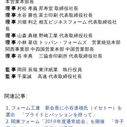
本営業本部長
理 事
村松 孝義 昇寿堂 取締役社長
理 事
水谷 勝也 富士印刷 代表取締役社長
理 事
川畑 利之 相互ビジネスフォーム 代表取締役社
長
理 事
山森 典穂 野崎工業 代表取締役社長
理 事
小林 基信 トッパン・フォームズ 営業統括本部
関西事業部 中四国営業本部 中国営業部長
理 事
谷 幸典 三協舎印刷所 代表取締役社長
監 事
岡田 辰哉 東洋紙業 執行役員
監 事
千葉誠 高速 代表取締役社長
関連記事:
フォーム工連 新会長に小谷達雄氏（イセトー）を
選出 「プライドとパッションを持って」
関東フォーム「2019年度通常総会」を開催 「寺子