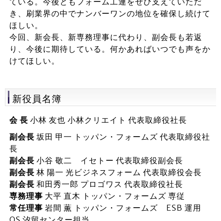
ている。今後ともフォーム工連をぜひ支えていただ
き、刷業界の中でナンバーワンの地位を確保し続けて
ほしい。
今回、新会長、新専務理事に代わり、副会長も若返
り、今後に期待している。何かあればいつでも声をか
けてほしい。
新役員名簿
会 長
小林 友也 小林クリエイト 代表取締役社長
副会長
坂田 甲一 トッパン・フォームズ 代表取締役社
長
副会長
小谷 敬二 イセトー 代表取締役副会長
副会長
林 陽一 光ビジネスフォーム 代表取締役会長
副会長
和田秀一郎 プロゴワス 代表取締役社長
専務理事
大平 直木 トッパン・フォームズ 専従
常任理事
岩間 薫 トッパン・フォームズ ESB 運用
OS 汐留センター担当