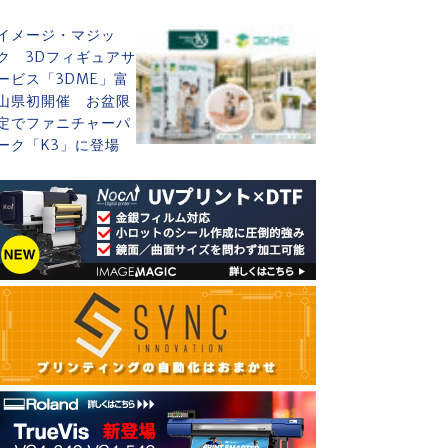
イメージ・マジッ
ク 3Dフィギュアサ
ービス「3DME」富
山県初開催 お盆限
定でファニチャーパ
ーク「K3」に登場