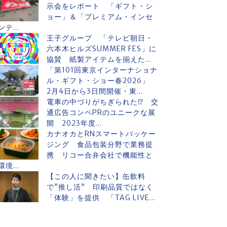
示会をレポート 「ギフト・シ
ョー」＆「プレミアム・インセ
ンテ...
王子グループ 「テレビ朝日・
六本木ヒルズSUMMER FES」に
協賛 紙製アイテムを揃えた...
「第101回東京インターナショナ
ル・ギフト・ショー春2026」
2月4日から3日間開催・東...
電車の中づりがちぎられた⁉ 交
通広告コンペPRのユニークな展
開 2023年度...
カナオカとRNスマートパッケー
ジング 食品包装分野で業務提
携 リコー合弁会社で機能性と
環境...
【この人に聞きたい】缶飲料
で”推し活” 印刷品質ではなく
「体験」を提供 「TAG LIVE...