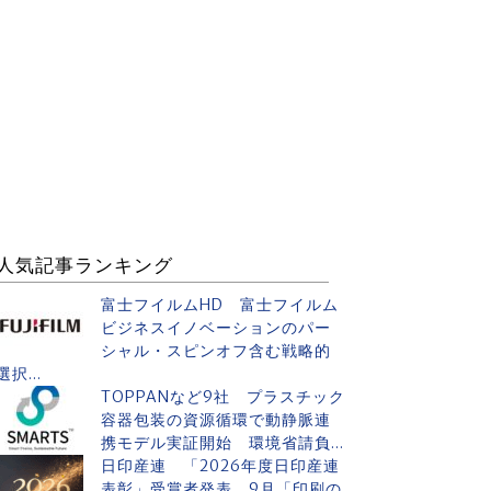
人気記事ランキング
富士フイルムHD 富士フイルム
ビジネスイノベーションのパー
シャル・スピンオフ含む戦略的
選択...
TOPPANなど9社 プラスチック
容器包装の資源循環で動静脈連
携モデル実証開始 環境省請負...
日印産連 「2026年度日印産連
表彰」受賞者発表 9月「印刷の