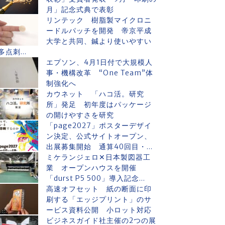
月」記念式典で表彰
リンテック 樹脂製マイクロニ
ードルパッチを開発 帝京平成
大学と共同、鍼より使いやすい
多点刺...
エプソン、4月1日付で大規模人
事・機構改革 “One Team”体
制強化へ
カウネット 「ハコ活。研究
所」発足 初年度はパッケージ
の開けやすさを研究
「page2027」ポスターデザイ
ン決定、公式サイトオープン、
出展募集開始 通算40回目・...
ミケランジェロ✕日本製図器工
業 オープンハウスを開催
「durst P5 500」導入記念...
高速オフセット 紙の断面に印
刷する「エッジプリント」のサ
ービス資料公開 小ロット対応
ビジネスガイド社主催の2つの展