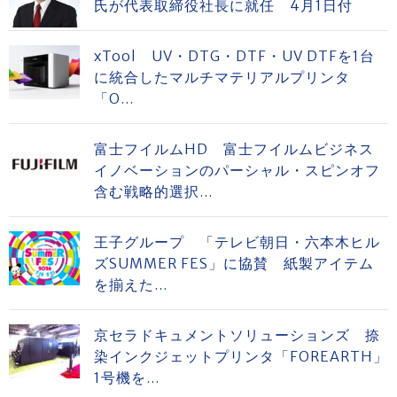
氏が代表取締役社長に就任 4月1日付
xTool UV・DTG・DTF・UV DTFを1台
に統合したマルチマテリアルプリンタ
「O...
富士フイルムHD 富士フイルムビジネス
イノベーションのパーシャル・スピンオフ
含む戦略的選択...
王子グループ 「テレビ朝日・六本木ヒル
ズSUMMER FES」に協賛 紙製アイテム
を揃えた...
京セラドキュメントソリューションズ 捺
染インクジェットプリンタ「FOREARTH」
1号機を...