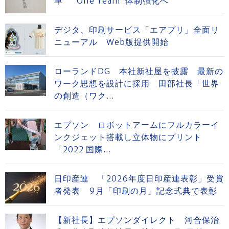
革 “One Team”体制強化へ
デジタ、印刷サービス「エアプリ」全面リ
ニューアル Web版提供開始
ローランドDG 本社新社屋を披露 最新の
ワーク思想を設計に採用 田部社長「世界
の創造（ワク...
エプソン ロボットアームにフルカラーイ
ンクジェット搭載し立体物にプリント
「2022 国際...
日印産連 「2026年度日印産連表彰」受賞
者発表 9月「印刷の月」記念式典で表彰
【新社長】エプソンダイレクト 河合保治