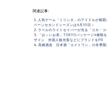
関連記事:
人気ゲーム「ミリシタ」のアイドルが楳図
ペーンセカンドシーズンは4月30日～
ラベルのライトセイバーが光る「コカ・コ
「お～いお茶」TOKYOパッケージ4種
ザイン 外国人観光客などにブランドをPR
高橋酒造 日本酒「エイトワン」の冬季限