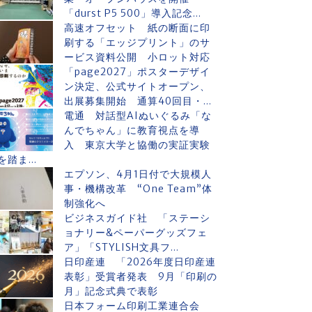
「durst P5 500」導入記念...
高速オフセット 紙の断面に印
刷する「エッジプリント」のサ
ービス資料公開 小ロット対応
「page2027」ポスターデザイ
ン決定、公式サイトオープン、
出展募集開始 通算40回目・...
電通 対話型AIぬいぐるみ「な
んでちゃん」に教育視点を導
入 東京大学と協働の実証実験
を踏ま...
エプソン、4月1日付で大規模人
事・機構改革 “One Team”体
制強化へ
ビジネスガイド社 「ステーシ
ョナリー&ペーパーグッズフェ
ア」「STYLISH文具フ...
日印産連 「2026年度日印産連
表彰」受賞者発表 9月「印刷の
月」記念式典で表彰
日本フォーム印刷工業連合会