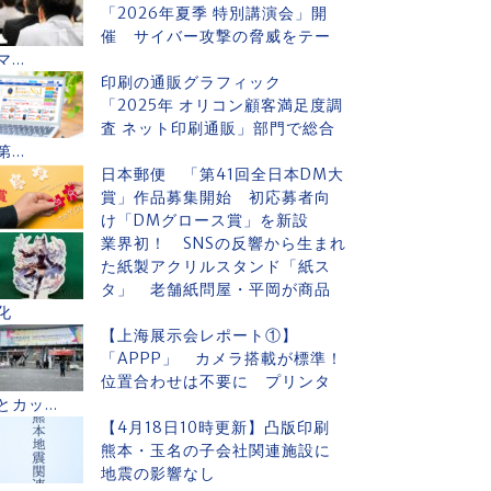
「2026年夏季 特別講演会」開
催 サイバー攻撃の脅威をテー
マ...
印刷の通販グラフィック
「2025年 オリコン顧客満足度調
査 ネット印刷通販」部門で総合
第...
日本郵便 「第41回全日本DM大
賞」作品募集開始 初応募者向
け「DMグロース賞」を新設
業界初！ SNSの反響から生まれ
た紙製アクリルスタンド「紙ス
タ」 老舗紙問屋・平岡が商品
化
【上海展示会レポート①】
「APPP」 カメラ搭載が標準！
位置合わせは不要に プリンタ
とカッ...
【4月18日10時更新】凸版印刷
熊本・玉名の子会社関連施設に
地震の影響なし