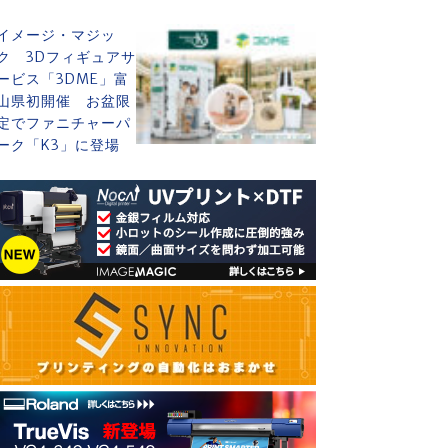
イメージ・マジッ
ク 3Dフィギュアサ
ービス「3DME」富
山県初開催 お盆限
定でファニチャーパ
ーク「K3」に登場