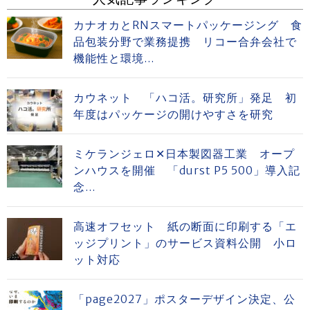
カナオカとRNスマートパッケージング 食
品包装分野で業務提携 リコー合弁会社で
機能性と環境...
カウネット 「ハコ活。研究所」発足 初
年度はパッケージの開けやすさを研究
ミケランジェロ✕日本製図器工業 オープ
ンハウスを開催 「durst P5 500」導入記
念...
高速オフセット 紙の断面に印刷する「エ
ッジプリント」のサービス資料公開 小ロ
ット対応
「page2027」ポスターデザイン決定、公