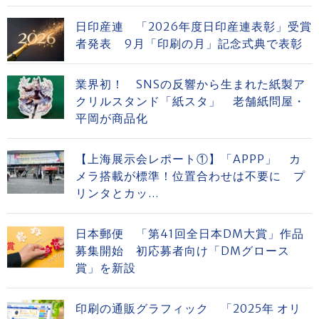
日印産連 「2026年度日印産連表彰」受賞
者発表 9月「印刷の月」記念式典で表彰
業界初！ SNSの反響から生まれた紙製ア
クリルスタンド「紙スタ」 老舗紙問屋・
平岡が商品化
【上海展示会レポート①】「APPP」 カ
メラ搭載が標準！位置合わせは不要に プ
リンタとカッ...
日本郵便 「第41回全日本DM大賞」作品
募集開始 初応募者向け「DMグロース
賞」を新設
印刷の通販グラフィック 「2025年 オリ