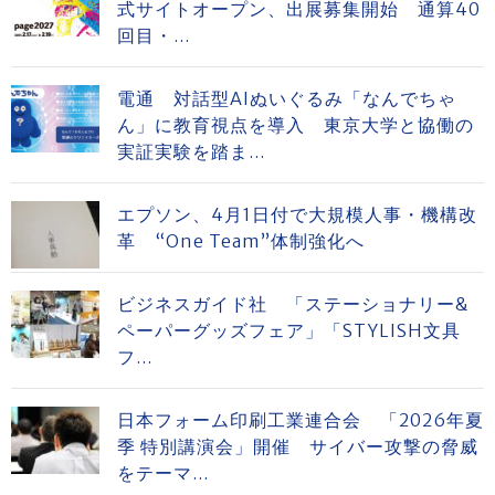
式サイトオープン、出展募集開始 通算40
回目・...
電通 対話型AIぬいぐるみ「なんでちゃ
ん」に教育視点を導入 東京大学と協働の
実証実験を踏ま...
エプソン、4月1日付で大規模人事・機構改
革 “One Team”体制強化へ
ビジネスガイド社 「ステーショナリー&
ペーパーグッズフェア」「STYLISH文具
フ...
日本フォーム印刷工業連合会 「2026年夏
季 特別講演会」開催 サイバー攻撃の脅威
をテーマ...