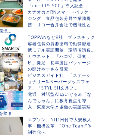
「durst P5 500」導入記念...
カナオカとRNスマートパッケー
ジング 食品包装分野で業務提
携 リコー合弁会社で機能性と
環境...
TOPPANなど9社 プラスチック
容器包装の資源循環で動静脈連
携モデル実証開始 環境省請負...
カウネット 「ハコ活。研究
所」発足 初年度はパッケージ
の開けやすさを研究
ビジネスガイド社 「ステーシ
ョナリー&ペーパーグッズフェ
ア」「STYLISH文具フ...
電通 対話型AIぬいぐるみ「な
んでちゃん」に教育視点を導
入 東京大学と協働の実証実験
を踏ま...
エプソン、4月1日付で大規模人
事・機構改革 “One Team”体
制強化へ