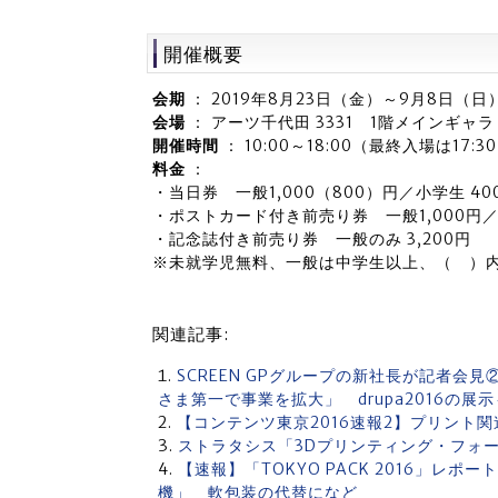
開催概要
会期
： 2019年8月23日（金）～9月8日（
会場
： アーツ千代田 3331 1階メインギャ
開催時間
： 10:00～18:00（最終入場は17:
料金
：
・当日券 一般1,000（800）円／小学生 40
・ポストカード付き前売り券 一般1,000円／
・記念誌付き前売り券 一般のみ 3,200円
※未就学児無料、一般は中学生以上、（ ）内
関連記事:
SCREEN GPグループの新社長が記者会
さま第一で事業を拡大」 drupa2016の展
【コンテンツ東京2016速報2】プリント
ストラタシス「3Dプリンティング・フォー
【速報】「TOKYO PACK 2016」レ
機」 軟包装の代替になど