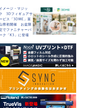
イメージ・マジッ
ク 3Dフィギュアサ
ービス「3DME」富
山県初開催 お盆限
定でファニチャーパ
ーク「K3」に登場